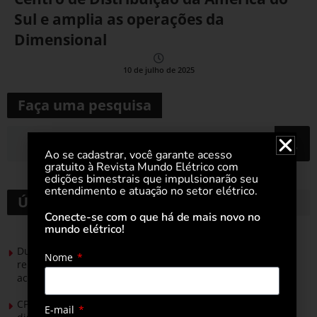
Sul e amplia as operações da
Dimensional
10 de julho de 2025
Faça uma pesquisa
Ao se cadastrar, você garante acesso
gratuito à Revista Mundo Elétrico com
edições bimestrais que impulsionarão seu
entendimento e atuação no setor elétrico.
Últimas notícias
Conecte-se com o que há de mais novo no
mundo elétrico!
Durante esforço concentrado do Congresso, setor de
Nome
renováveis apresenta no Senado Federal pautas para
acelerar transição energética
CPFL Energia e TIM se unem para criar a rede de
E-mail