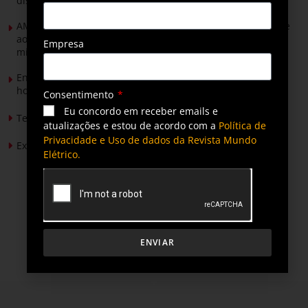
distribuição do futuro com tecnologia privativa
AMIG Brasil convida pré-candidatos ao Governo de Minas e
ao Senado para discutir propostas para os municípios
Empresa
mineradores e afetados
Energia solar permitirá ampliar em 25% a produção de
hortaliças em projeto social no Tocantins
Consentimento
Eu concordo em receber emails e
Tendências de Iluminação em 2026
atualizações e estou de acordo com a
Política de
Privacidade e Uso de dados da Revista Mundo
Expansão da energia solar no Brasil
Elétrico.
ENVIAR