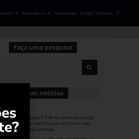
ercado
Experiência
Tecnologia
Artigos Técnicos
Faça uma pesquisa
Últimas notícias
ões
CPFL Energia e TIM se unem para criar
te?
a rede de distribuição do futuro com
s
tecnologia privativa