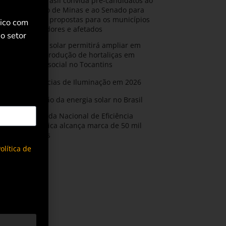
AMIG Brasil convida pré-candidatos ao
Governo de Minas e ao Senado para
discutir propostas para os municípios
rico com
mineradores e afetados
o setor
Energia solar permitirá ampliar em
25% a produção de hortaliças em
projeto social no Tocantins
Tendências de Iluminação em 2026
Expansão da energia solar no Brasil
Olimpíada Nacional de Eficiência
Energética alcança marca de 50 mil
inscritos
olítica de