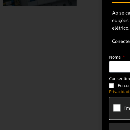
Ao se ca
edições
elétrico.
Conecte
Nome
Consenti
Eu co
Privacidad