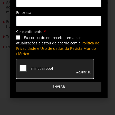
AMIG Brasil convida pré-candidatos ao Governo de Minas e
ao Senado para discutir propostas para os municípios
mineradores e afetados
Empresa
Energia solar permitirá ampliar em 25% a produção de
hortaliças em projeto social no Tocantins
Consentimento
Tendências de Iluminação em 2026
Eu concordo em receber emails e
atualizações e estou de acordo com a
Política de
Expansão da energia solar no Brasil
Privacidade e Uso de dados da Revista Mundo
Elétrico.
ENVIAR