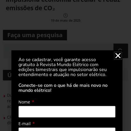
emissões de CO₂
19 de maio de 2025
Faça uma pesquisa
Ao se cadastrar, você garante acesso
gratuito à Revista Mundo Elétrico com
edições bimestrais que impulsionarão seu
Últimas notícias
entendimento e atuação no setor elétrico.
Conecte-se com o que há de mais novo no
mundo elétrico!
Durante esforço concentrado do Congresso, setor de
renováveis apresenta no Senado Federal pautas para
Nome
acelerar transição energética
CPFL Energia e TIM se unem para criar a rede de
distribuição do futuro com tecnologia privativa
E-mail