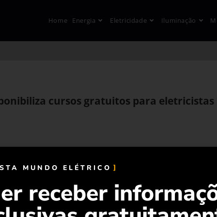
Home
Energia
Eletricidade
Iluminação
M
onibiliza cursos gratuitos para eletricistas
ISTA MUNDO ELÉTRICO
er receber informaç
clusivas gratuitamen