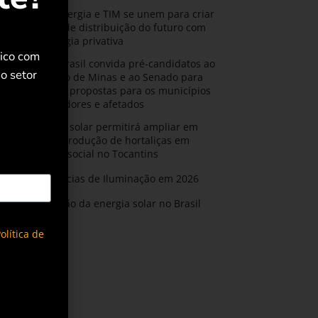
CPFL Energia e TIM se unem para criar
a rede de distribuição do futuro com
tecnologia privativa
rico com
AMIG Brasil convida pré-candidatos ao
o setor
Governo de Minas e ao Senado para
discutir propostas para os municípios
mineradores e afetados
Energia solar permitirá ampliar em
25% a produção de hortaliças em
projeto social no Tocantins
Tendências de Iluminação em 2026
Expansão da energia solar no Brasil
olítica de