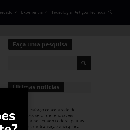
ercado
Experiência
Tecnologia
Artigos Técnicos
Faça uma pesquisa
Últimas notícias
ões
Durante esforço concentrado do
Congresso, setor de renováveis
apresenta no Senado Federal pautas
te?
para acelerar transição energética