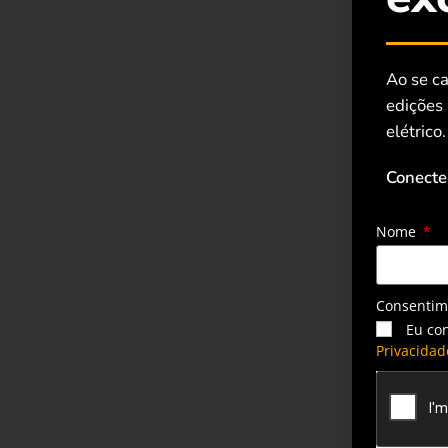
Ao se ca
edições
elétrico.
Conecte
Nome
Consenti
Eu co
Privacidad