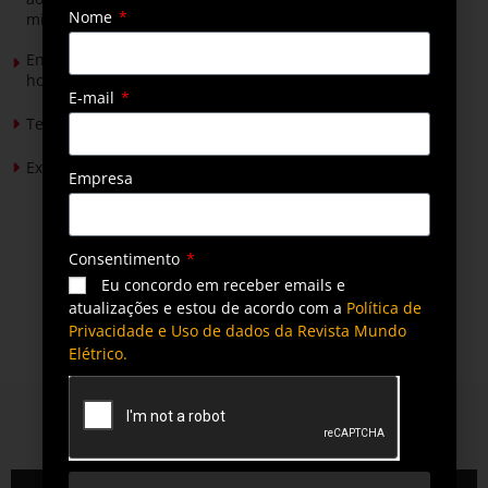
Nome
mineradores e afetados
Energia solar permitirá ampliar em 25% a produção de
hortaliças em projeto social no Tocantins
E-mail
Tendências de Iluminação em 2026
Expansão da energia solar no Brasil
Empresa
Consentimento
Eu concordo em receber emails e
atualizações e estou de acordo com a
Política de
Privacidade e Uso de dados da Revista Mundo
Elétrico.
QUEM SOMOS