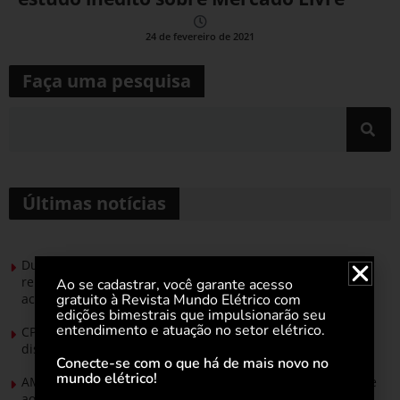
24 de fevereiro de 2021
Faça uma pesquisa
Últimas notícias
Durante esforço concentrado do Congresso, setor de
renováveis apresenta no Senado Federal pautas para
Ao se cadastrar, você garante acesso
gratuito à Revista Mundo Elétrico com
acelerar transição energética
edições bimestrais que impulsionarão seu
entendimento e atuação no setor elétrico.
CPFL Energia e TIM se unem para criar a rede de
distribuição do futuro com tecnologia privativa
Conecte-se com o que há de mais novo no
mundo elétrico!
AMIG Brasil convida pré-candidatos ao Governo de Minas e
ao Senado para discutir propostas para os municípios