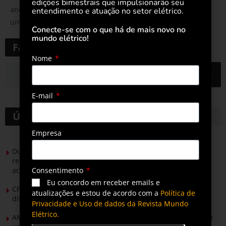
edições bimestrais que impulsionarão seu
anos, Companhia vem se destacando na preparação para
entendimento e atuação no setor elétrico.
uma economia de baixo carbono
Conecte-se com o que há de mais novo no
mundo elétrico!
Faça uma pesquisa
Nome
E-mail
Últimas notícias
Empresa
Durante esforço concentrado do Congresso, setor de
renováveis apresenta no Senado Federal pautas para
Consentimento
acelerar transição energética
Eu concordo em receber emails e
CPFL Energia e TIM se unem para criar a rede de
atualizações e estou de acordo com a
Política de
distribuição do futuro com tecnologia privativa
Privacidade e Uso de dados da Revista Mundo
Elétrico.
AMIG Brasil convida pré-candidatos ao Governo de Minas e