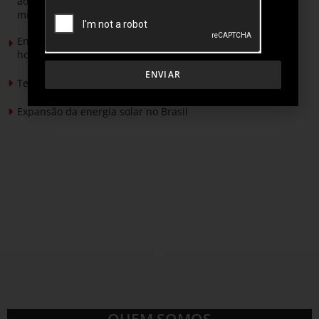
ao Senado para discutir propostas para os municípios
mineradores e afetados
Energia solar permitirá ampliar em 25% a produção de
hortaliças em projeto social no Tocantins
ENVIAR
Tendências de Iluminação em 2026
Expansão da energia solar no Brasil