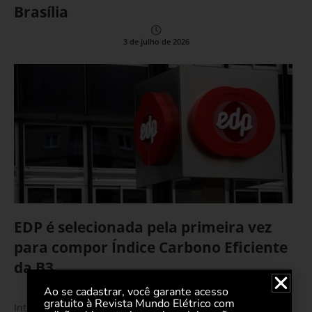
Brasília
3 de julho de 2026
EDP é selecionada pela primeira vez
para compor Índice Carbono Eficiente
da B3
Ao se cadastrar, você garante acesso
14 de janeiro de 2021
gratuito à Revista Mundo Elétrico com
Integrando o Índice de Sustentabilidade Empresarial há 15