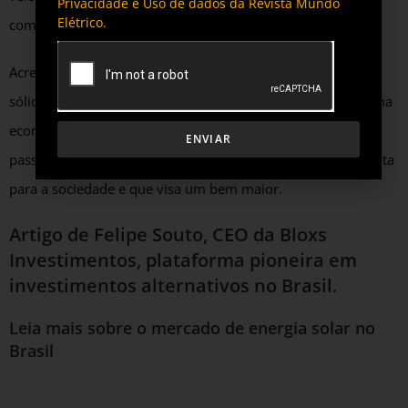
Privacidade e Uso de dados da Revista Mundo
Elétrico.
comuns e até grandes grupos.
Acredito ser um grande potencial de negócio com projetos
sólidos e mais confiáveis, que ao mesmo tempo oferece uma
economia sem necessariamente precisar se descapitalizar,
ENVIAR
passando a fazer parte da distribuição de energia mais barata
para a sociedade e que visa um bem maior.
Artigo de Felipe Souto, CEO da Bloxs
Investimentos, plataforma pioneira em
investimentos alternativos no Brasil
.
Leia mais sobre o mercado de energia solar no
Brasil