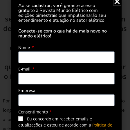
Ao se cadastrar, você garante acesso
proporciona mais autonomia e
gratuito à Revista Mundo Elétrico com
edições bimestrais que impulsionarão seu
segurança para o consumidor, além
entendimento e atuação no setor elétrico.
de ter sinergia com diversas pessoas
Conecte-se com o que há de mais novo no
mundo elétrico!
que possuem valores e critérios
éticos com questões ambientais,
Nome
sociais e de governança (ESG),
quesitos esses que fazem aumentar
E-mail
o interesse por iniciativas e projetos
com essa consciência.
Empresa
Por fim, reforço que os investimentos em energia solar estão
longe de ser algo barato, porém o retorno existe, geralmente
Consentimento
Eu concordo em receber emails e
a longo prazo. No mundo atual, esse tipo de investimento
atualizações e estou de acordo com a
Política de
veio para ficar, seja para pequenos empresários, pessoas