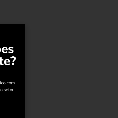
ões
te?
rico com
o setor