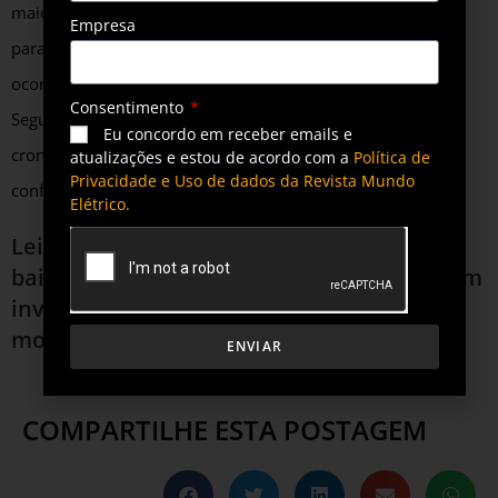
maior previsibilidade e articulação entre os entes federais,
Empresa
para que obras de linhas de transmissão e subestações
ocorram em sincronia com os cronogramas de geração.
Consentimento
Segundo o Grupo Cordeiro, o problema já afeta não só o
Eu concordo em receber emails e
cronograma de entrega dos projetos, mas também a
atualizações e estou de acordo com a
Política de
Privacidade e Uso de dados da Revista Mundo
confiança dos investidores.
Elétrico.
Leia também
Projetos de hidrogênio de
baixo carbono anunciados no Brasil somam
investimentos de mais de R$ 188 bilhões,
mostra CNI
ENVIAR
COMPARTILHE ESTA POSTAGEM