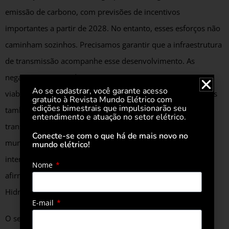
emissão de carbono, com previsões de incentivos
importantes a partir de 2028. No entanto, esses esforços não
caminham sozinhos. Precisamos garantir que a infraestrutura
de transmissão acompanhe esse desenvolvimento. As
negativas recentes do ONS não só comprometem a
Ao se cadastrar, você garante acesso
viabilidade técnica e econômica dos empreendimentos, mas
gratuito à Revista Mundo Elétrico com
edições bimestrais que impulsionarão seu
também ameaçam o protagonismo do Brasil e do Ceará na
entendimento e atuação no setor elétrico.
transição energética global. Não podemos perder tempo, o
Conecte-se com o que há de mais novo no
mundo não vai esperar que resolvamos nossos entraves
mundo elétrico!
internos para se mover em direção à descarbonização”,
Nome
afirma a CEO da Associação Brasileira da Indústria do
Hidrogênio Verde (ABIHV), Fernanda Delgado.
E-mail
O setor de infraestrutura aponta ainda a necessidade de