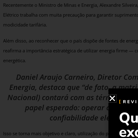
Recentemente o Ministro de Minas e Energia, Alexandre Silvei
Elétrico trabalha com muita precaução para garantir supriment
modicidade tarifária.
Além disso, ao reconhecer que o país dispõe de fontes de energ
reafirma a importância estratégica de utilizar energia firme —
energética.
Daniel Araujo Carneiro, Diretor Com
Energia, destaca que “de fato, a matri
Nacional) contará com as térmicas a 
REV
papel esperado: operar com ampla
Qu
confiabilidade elétrica e 
ex
Isso se torna mais objetivo e claro, utilização do parque térm