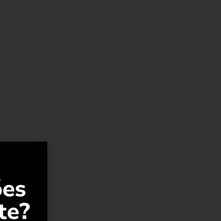
ões
te?