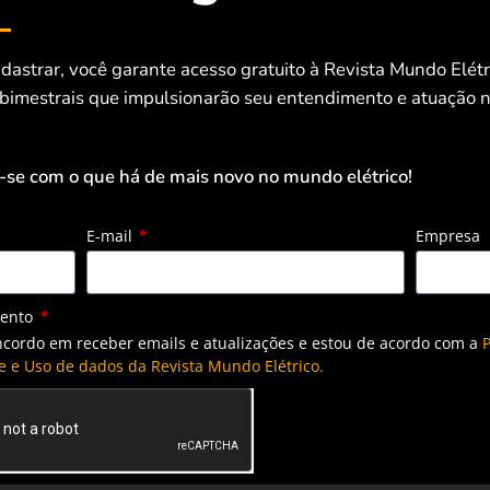
tivas uma vez que agregam o benefício econômico atrelado
dastrar, você garante acesso gratuito à Revista Mundo Elét
 bimestrais que impulsionarão seu entendimento e atuação n
ão efetiva e satisfatória das plantas chamadas a despachar,
eriores a 60%, destacou o executivo.
-se com o que há de mais novo no mundo elétrico!
de tarifária, flexibilidade frente às fontes intermitentes,
E-mail
Empresa
ixo legado, capacidade sem energia, combustível armazenado
ormação de preço.
mento
pacidade, não requerendo quaisquer tipos de subsídios,
ncordo em receber emails e atualizações e estou de acordo com a
P
 mecanismos competitivos.
e e Uso de dados da Revista Mundo Elétrico.
 reserva de capacidade de energia, que deve ocorrer