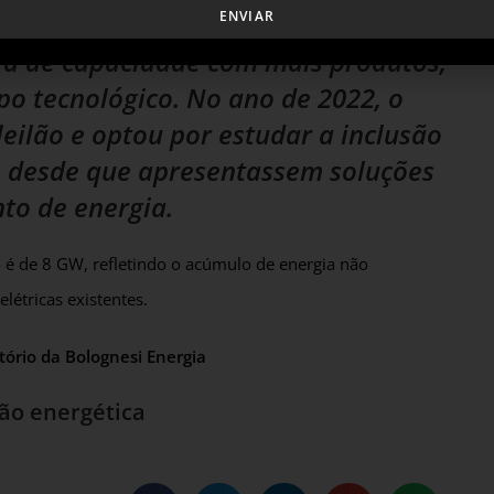
ENVIAR
Energia apresentou a investidores a
rva de capacidade com mais produtos,
o tecnológico. No ano de 2022, o
leilão e optou por estudar a inclusão
a, desde que apresentassem soluções
o de energia.
é de 8 GW, refletindo o acúmulo de energia não
étricas existentes.
tório da Bolognesi Energia
ão energética