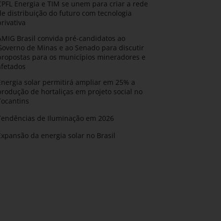
CPFL Energia e TIM se unem para criar a rede
de distribuição do futuro com tecnologia
privativa
AMIG Brasil convida pré-candidatos ao
Governo de Minas e ao Senado para discutir
propostas para os municípios mineradores e
afetados
Energia solar permitirá ampliar em 25% a
produção de hortaliças em projeto social no
Tocantins
Tendências de Iluminação em 2026
Expansão da energia solar no Brasil