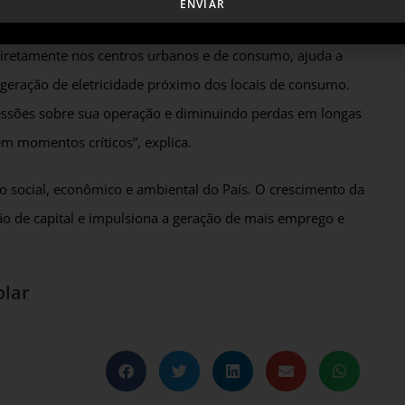
ENVIAR
mpetitividade dos setores produtivos brasileiros. “A geração
diretamente nos centros urbanos e de consumo, ajuda a
r a geração de eletricidade próximo dos locais de consumo.
pressões sobre sua operação e diminuindo perdas em longas
em momentos críticos”, explica.
to social, econômico e ambiental do País. O crescimento da
ão de capital e impulsiona a geração de mais emprego e
olar