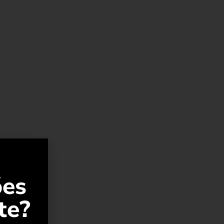
ões
te?