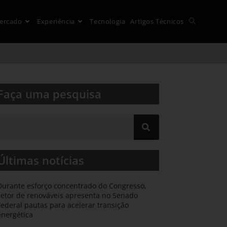
ercado
Experiência
Tecnologia
Artigos Técnicos
Faça uma pesquisa​​
Últimas notícias
Durante esforço concentrado do Congresso,
setor de renováveis apresenta no Senado
Federal pautas para acelerar transição
energética