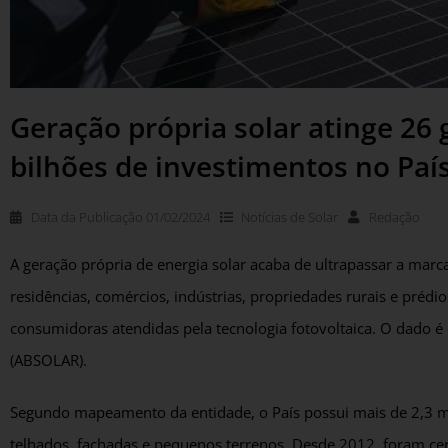
Geração própria solar atinge 26 
bilhões de investimentos no Paí
Data da Publicação
01/02/2024
Notícias de
Solar
Redação
A geração própria de energia solar acaba de ultrapassar a marc
residências, comércios, indústrias, propriedades rurais e prédi
consumidoras atendidas pela tecnologia fotovoltaica. O dado é d
(ABSOLAR).
Segundo mapeamento da entidade, o País possui mais de 2,3 mi
telhados, fachadas e pequenos terrenos. Desde 2012, foram ce