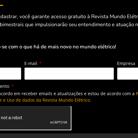
eleceu o marco legal do segmento.
dastrar, você garante acesso gratuito à Revista Mundo Elét
 bimestrais que impulsionarão seu entendimento e atuação n
ão da ABSOLAR, com a energia solar, o País pode, em
mpa e renovável. “Embora as 3,3 milhões de unidades
m motivo de comemoração, há ainda muito espaço para
-se com o que há de mais novo no mundo elétrico!
es consumidoras de energia elétrica no mercado cativo”,
E-mail
Empresa
 mais desenvolvidos nesta área, em
mento
íticas públicas, tornou-se referência
ncordo em receber emails e atualizações e estou de acordo com a
P
dências e empresas, com cerca de 30%
e e Uso de dados da Revista Mundo Elétrico.
le país atendidas por sistemas
ssalta Koloszuk.
da geração própria de energia solar fortalece a