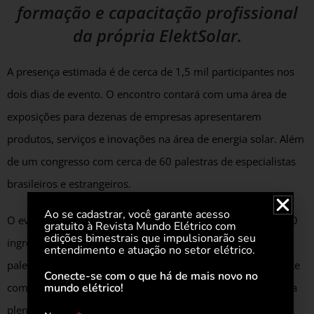
formação e capacitação profissional
da própria ElektSolar.
A presença estimada é de cerca de 1,5 mil participantes nos
dois dias de evento. O encontro contará com uma área de
exposições para dezenas de empresas apresentarem
produtos, serviços e inovações na área de energia solar. Além
de um congresso com cerca de 60 palestras de especialistas
brasileiros e estrangeiros.
Ao se cadastrar, você garante acesso
O evento oferece ao público dois formatos de passaporte. O
gratuito à Revista Mundo Elétrico com
edições bimestrais que impulsionarão seu
ingresso da feira dá acesso à feira de exposição e algumas
entendimento e atuação no setor elétrico.
palestras que acontecem no mesmo ambiente. O passaporte
Conecte-se com o que há de mais novo no
mundo elétrico!
completo (plenária) que, além da feira, permite participar da
plenária principal com as principais palestras nacionais e