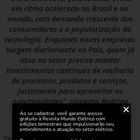
em ritmo acelerado no Brasil e no
mundo, com demanda crescente dos
consumidores e a popularização da
tecnologia. Enquanto novas empresas
surgem diariamente no País, quem já
atua no setor precisa manter
investimentos contínuos de melhoria
de processos, produtos e serviços,
justamente para aproveitar as
oportunidades”, comenta Rodrigo
Sauaia, presidente executivo da
Ao se cadastrar, você garante acesso
gratuito à Revista Mundo Elétrico com
ABSOLAR.
edições bimestrais que impulsionarão seu
entendimento e atuação no setor elétrico.
“Com a certificação, as empresas ganham um grande