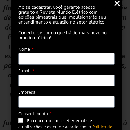
floresta amazônica, além de uma série
Ao se cadastrar, você garante acesso
gratuito à Revista Mundo Elétrico com
de iniciativas envolvendo a montagem
edições bimestrais que impulsionarão seu
entendimento e atuação no setor elétrico.
da carteira de energias renováveis da
Conecte-se com o que há de mais novo no
Petrobras. “A Petrobras saúda, mais
mundo elétrico!
uma vez, a realização deste evento,
Nome
espaço fundamental para que a gente
possa produzir trocas de experiências,
E-mail
diagnósticos e, sobretudo, para que
encontrarmos soluções completas,
viáveis tecnica e economicamente.
Empresa
Para a Petrobras, a transição
energética não é um capítulo do
Consentimento
Eu concordo em receber emails e
futuro, é um capítulo do presente. Está
atualizações e estou de acordo com a
Política de