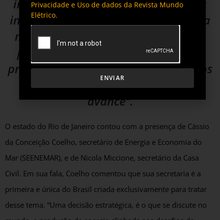
intensamente presente em todas as
Privacidade e Uso de dados da Revista Mundo
Elétrico.
iniciativas da empresa, e a gente fica
muito feliz de poder, mais uma vez,
participar desse espaço e ajudar a
promover esses votos tão necessários
ENVIAR
para que a transição energética
avance”.
O estado do Rio de Janeiro contou com a presença de Cássio
da Conceição Coelho, secretário de Energia e Economia do
Mar (SEENEMAR), e de Nicola Miccione, secretário da Casa
Civil. Em sua fala, Coelho comentou que sua secretaria é a
primeira e única do Brasil criada exclusivamente para tratar
desse tema. “Uma decisão estratégica, é o que se discute no