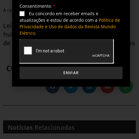
Consentimento
A cartilha está disponível para acesso gratuito neste
link
.
Eu concordo em receber emails e
atualizações e estou de acordo com a
Política de
Leia também
Gigantes do etanol miram
Privacidade e Uso de dados da Revista Mundo
hub para aumento de eficiência, redução
Elétrico.
de custos e diversificação em biorrefinarias
COMPARTILHE ESTA POSTAGEM
ENVIAR
Notícias
Relacionadas