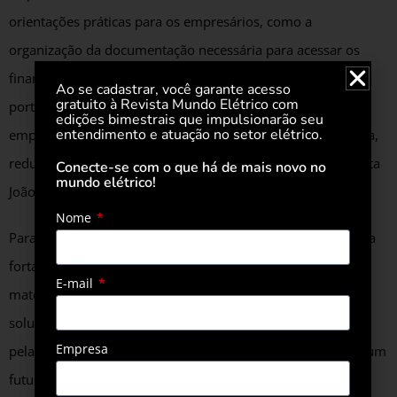
orientações práticas para os empresários, como a
organização da documentação necessária para acessar os
financiamentos. “Nosso objetivo é que essa cartilha seja
Ao se cadastrar, você garante acesso
gratuito à Revista Mundo Elétrico com
portanto uma ferramenta prática e eficiente para os
edições bimestrais que impulsionarão seu
entendimento e atuação no setor elétrico.
empresários que desejam modernizar sua matriz energética,
reduzir custos e adotar práticas mais sustentáveis”, completa
Conecte-se com o que há de mais novo no
mundo elétrico!
João Baptista Guimarães.
Nome
Para Benet, a cartilha é um marco na estratégia da Fiep para
fortalecer a competitividade da indústria no estado. “Esse
E-mail
material consolida o compromisso da Fiep em oferecer
soluções práticas para os desafios energéticos enfrentados
Empresa
pela indústria paranaense, contribuindo dessa forma para um
futuro mais sustentável e economicamente viável”, conclui.