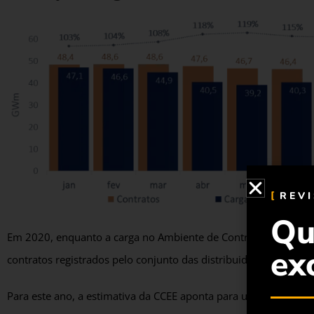
REV
Qu
Em 2020, enquanto a carga no Ambiente de Contratação Regulad
ex
contratos registrados pelo conjunto das distribuidoras atuan
Para este ano, a estimativa da CCEE aponta para uma sobrecont