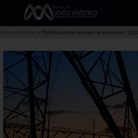
Início
»
Notícias
»
Distribuidoras brasileiras encerram 20