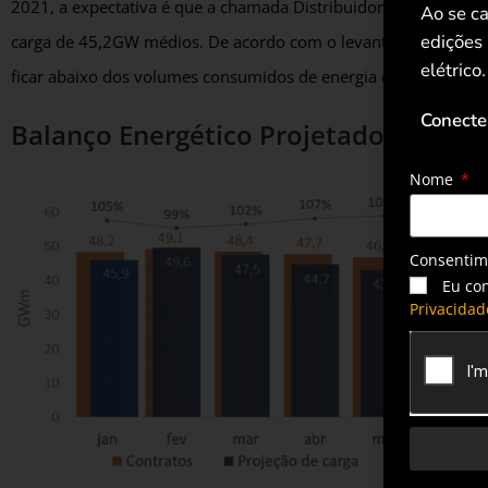
2021, a expectativa é que a chamada Distribuidora Brasil co
Ao se ca
edições
carga de 45,2GW médios. De acordo com o levantamento, a cont
elétrico.
ficar abaixo dos volumes consumidos de energia em 2025.
Conecte
Balanço Energético Projetado para 2
Nome
Consenti
Eu co
Privacidad