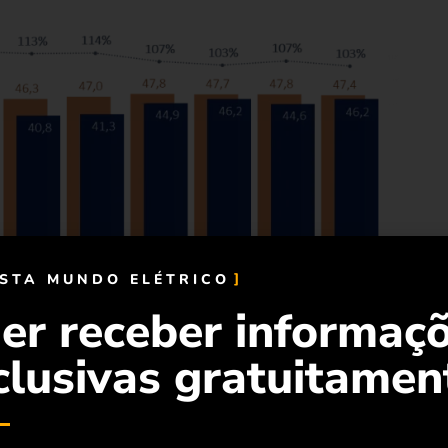
ISTA MUNDO ELÉTRICO
er receber informaç
a (ACR) chegou a 43,5 gigawatts (GW) médios, os
clusivas gratuitamen
tes no País somavam 47,5GW médios.
ratação de 105,1%, já bem próxima do teto regulatório. Em