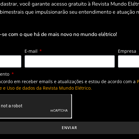
nte com contratos de 47,6GW médios, amparados por uma
dastrar, você garante acesso gratuito à Revista Mundo Elét
 bimestrais que impulsionarão seu entendimento e atuação n
ratação das empresas de distribuição só deve voltar a
-se com o que há de mais novo no mundo elétrico!
021
E-mail
Empresa
mento
ncordo em receber emails e atualizações e estou de acordo com a
P
e e Uso de dados da Revista Mundo Elétrico.
ENVIAR