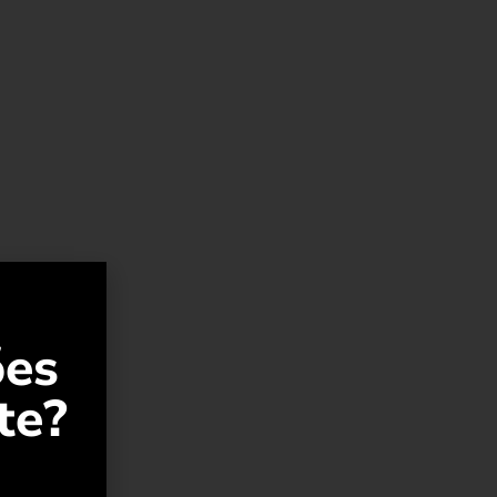
ões
te?