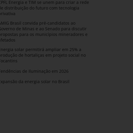
CPFL Energia e TIM se unem para criar a rede
de distribuição do futuro com tecnologia
privativa
AMIG Brasil convida pré-candidatos ao
Governo de Minas e ao Senado para discutir
propostas para os municípios mineradores e
afetados
Energia solar permitirá ampliar em 25% a
produção de hortaliças em projeto social no
Tocantins
Tendências de Iluminação em 2026
Expansão da energia solar no Brasil