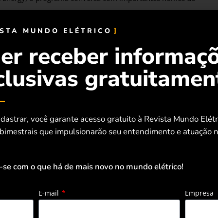
 novas práticas de gestão e negócios que orientam os
ISTA MUNDO ELÉTRICO
er receber informaç
 com este diálogo é o economista e
clusivas gratuitamen
brás, Adriano Pires. Com mais de 30
ia, Pires é sócio-diretor do Centro
uou como assessor do diretor-geral da
e como professor e pesquisador na
dastrar, você garante acesso gratuito à Revista Mundo Elét
 bimestrais que impulsionarão seu entendimento e atuação n
eiro, onde lecionou nas áreas de
o e tarifas de concessões públicas.
-se com o que há de mais novo no mundo elétrico!
nhecimentos específicos. Por isso, temos muito orgulho em
dinâmico e importante para economia brasileira”,
E-mail
Empresa