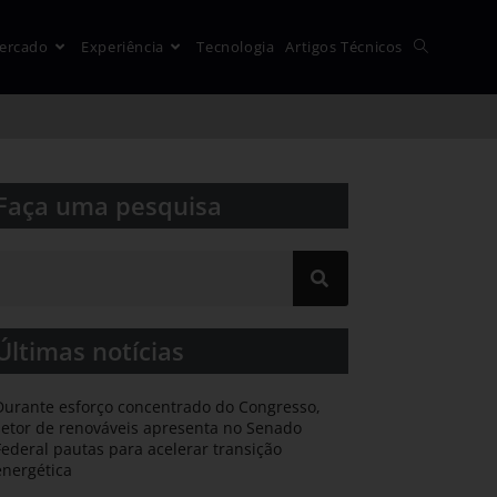
ercado
Experiência
Tecnologia
Artigos Técnicos
Faça uma pesquisa​​
Últimas notícias
Durante esforço concentrado do Congresso,
setor de renováveis apresenta no Senado
Federal pautas para acelerar transição
energética