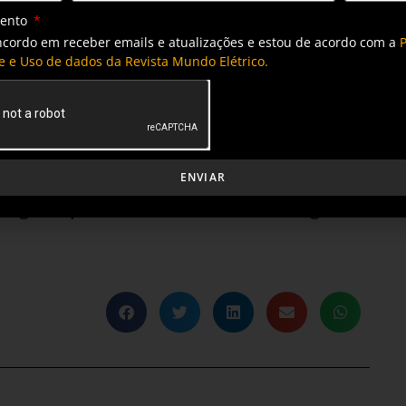
mento
létrico. E aprender com a experiência dos nossos
ncordo em receber emails e atualizações e estou de acordo com a
P
escontraída”, afirma Gustavo Ayla, presidente da Bolt
e e Uso de dados da Revista Mundo Elétrico.
ente, às quintas-feiras, em todas as plataformas de
ENVIAR
migram para mercado livre de energia em