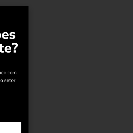
ões
te?
rico com
o setor