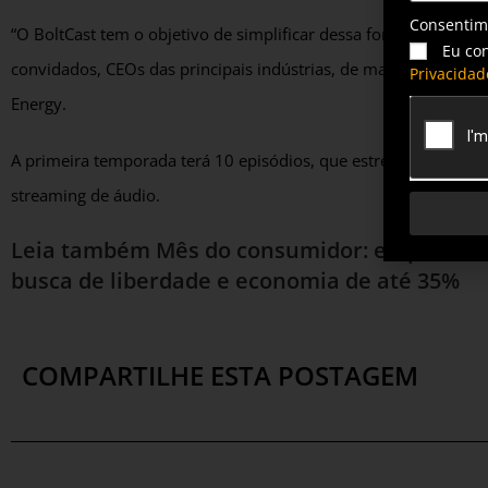
Consenti
“O BoltCast tem o objetivo de simplificar dessa forma o setor e
Eu co
convidados, CEOs das principais indústrias, de maneira leve e d
Privacidad
Energy.
A primeira temporada terá 10 episódios, que estreiam semanalm
streaming de áudio.
Leia também
Mês do consumidor: empresas 
busca de liberdade e economia de até 35%
COMPARTILHE ESTA POSTAGEM