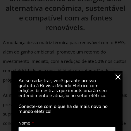
alternativa econômica, sustentável
e compatível com as fontes
renováveis.
A mudança dessa matriz térmica para renovável com o BESS,
além do ganho ambiental, promove um retorno do
investimento imediato, com a redução de até 50% nos custos
com eletricidade pela possibilidade de autogestão de sua
própria energia.
Ao se cadastrar, você garante acesso
gratuito à Revista Mundo Elétrico com
edições bimestrais que impulsionarão seu
As microrredes são uma tendência de mercado cada vez mais
entendimento e atuação no setor elétrico.
presente, podendo resolver problemas de qualidade no
Conecte-se com o que há de mais novo no
mundo elétrico!
suprimento de energia para indústrias, comércios ou
Nome
condomínios, assim como reduzir os custos com eletricidade