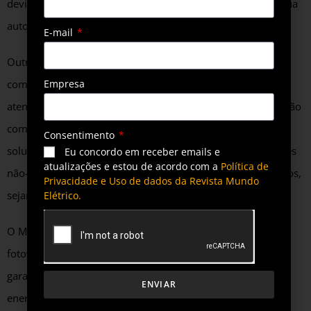
devido à capacidade de autogestão de seu consumo e de sua
autoprodução de energia.
E-mail
Outra aplicação mais evidente é o atendimento às
Empresa
comunidades isoladas e regiões remotas, tipicamente
atendidas por unidades de geração à diesel. O uso de solução
como o Moura Bess possibilita reduzir os custos globais da
Consentimento
solução de suprimento, integrando de forma eficiente fontes
Eu concordo em receber emails e
atualizações e estou de acordo com a
Política de
não-despacháveis, como a fotovoltaica, à geradores térmicos,
Privacidade e Uso de dados da Revista Mundo
sejam à combustíveis fósseis ou biocombustíveis.
Elétrico.
O Moura Bess pode absorver as variações da geração
fotovoltaica, funcionando como uma reserva de energia e
garantindo a estabilidade e eficiência no suprimento
ENVIAR
energético, reduzindo a necessidade de acionamentos e de