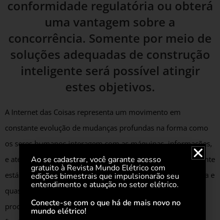
conformidade regulatória ou obterá
uma vantagem sobre a
concorrência. Somente por meio de
soluções adequadas de construção
inteligente será possível atingir
estes objetivos.
A Internet das Coisas representa um movimento em
constante evolução de mudanças profundas na forma como
os seres humanos interagem com as máquinas, informações,
Ao se cadastrar, você garante acesso
e até mesmo uns com os outros. O movimento IoT emergente
gratuito à Revista Mundo Elétrico com
está impactando virtualmente todos os estágios da indústria e
edições bimestrais que impulsionarão seu
entendimento e atuação no setor elétrico.
quase todas as áreas do mercado – das matérias-primas à
Conecte-se com o que há de mais novo no
produção, distribuição e até mesmo o consumo de bens
mundo elétrico!