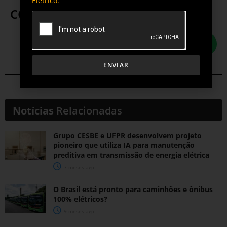
Elétrico.
COMPARTILHE ESTA POSTAGEM
ENVIAR
Notícias
Relacionadas
Grupo CESBE e UFPR desenvolvem projeto
pioneiro que utiliza IA para manutenção
preditiva em transmissão de energia elétrica
7 meses ago
O Brasil está pronto para caminhões e ônibus
100% elétricos?
9 meses ago