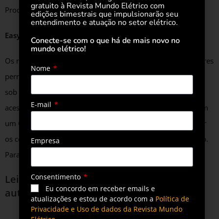
gratuito à Revista Mundo Elétrico com
Products América do Sul da Schneider Electric.
edições bimestrais que impulsionarão seu
entendimento e atuação no setor elétrico.
EasyPact EXE
Conecte-se com o que há de mais novo no
mundo elétrico!
Os materiais utilizados para fabricar essa gama de disjuntores
Nome
permitem operar 10 mil ciclos com manutenção preventiva
sob as condições definidas pela norma IEC. Para facilitar o
E-mail
acesso a informações e ao suporte, o EasyPact EXE vem com
um QR Code colado na frente que permite assim especificar
os construtores de painel e usuários finais que vão utilizá-lo.
Empresa
Para saber mais, acesse
aqui
.
Consentimento
Leia também
Mercado favorável para a
Eu concordo em receber emails e
automação predial
atualizações e estou de acordo com a
Política de
Privacidade e Uso de dados da Revista Mundo