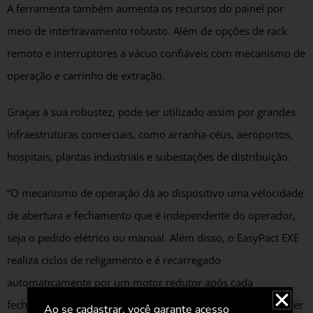
A ferramenta também aumenta os recursos do painel por
meio de intertravamento robusto. Além de opções de rack
remoto e interruptores a vácuo confiáveis com mecanismo de
operação e carrinho de extração.
Graças à sua robustez, pode ser utilizado assim por grandes
infraestruturas comerciais, como arranha-céus, aeroportos,
hospitais, plantas industriais e subestações de distribuição.
“O mecanismo de operação dá ao dispositivo uma velocidade
de abertura e fechamento que é independente do operador,
seja o pedido elétrico ou manual. Além disso, o EasyPact EXE
realiza ciclos de religamento e é recarregado
automaticamente por um motor redutor após cada
fechamento”, comenta Paulo Henrique Souza – Diretor Power
Ao se cadastrar, você garante acesso