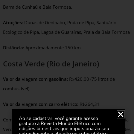
Barra de Cunhaú e Baía Formosa.
Atrações:
Dunas de Genipabu, Praia de Pipa, Santuário
Ecológico de Pipa, Lagoa de Guaraíras, Praia da Baía Formosa
Distância:
Aproximadamente 150 km
Costa Verde (Rio de Janeiro)
Valor da viagem com gasolina:
R$420,00 (75 litros de
combustível)
Valor da viagem com carro elétrico:
R$264,31
Ao se cadastrar, você garante acesso
Com destinos icônicos como Angra dos Reis e Paraty, a Costa
gratuito à Revista Mundo Elétrico com
edições bimestrais que impulsionarão seu
Verde é ideal para quem quer combinar praias deslumbrantes
entendimento e atuação no setor elétrico.