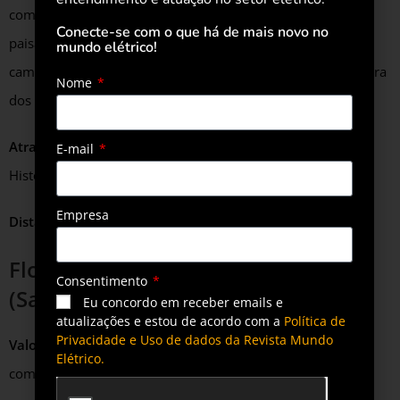
com cultura histórica. Esta rota oferece uma mistura de
Conecte-se com o que há de mais novo no
paisagens naturais exuberantes e arquitetura colonial. Pelo
mundo elétrico!
caminho, pode-se visitar o Rio de Janeiro, Mangaratiba, Angra
Nome
dos Reis, Paraty e Ubatuba.
Atrações:
Pão de Açúcar, Ilha Grande, Lagoa Azul, Centro
E-mail
Histórico de Paraty, Praia do Félix
Empresa
Distância:
Aproximadamente 450 km
Florianópolis e Litoral Catarinense
Consentimento
(Santa Catarina)
Eu concordo em receber emails e
atualizações e estou de acordo com a
Política de
Privacidade e Uso de dados da Revista Mundo
Valor da viagem com gasolina:
R$190,40 (34 litros de
Elétrico.
combustível)