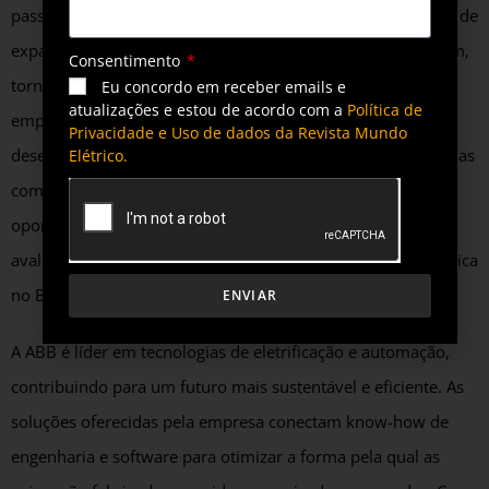
passa por uma grande transformação diante do forte ritmo de
expansão de vendas dos veículos elétricos no mundo. Assim,
Consentimento
tornam-se fundamentais as parcerias entre fabricantes e
Eu concordo em receber emails e
atualizações e estou de acordo com a
Política de
empresas especializadas em tecnologia para automação no
Privacidade e Uso de dados da Revista Mundo
desenvolvimento de soluções. É a colaboração com empresas
Elétrico.
como a Bravo Motor que ajudará a identificar melhor
oportunidades de automação e digitalização de processos”,
avalia Rodrigo Bueno, diretor da área de negócios de Robótica
no Brasil.
ENVIAR
A ABB é líder em tecnologias de eletrificação e automação,
contribuindo para um futuro mais sustentável e eficiente. As
soluções oferecidas pela empresa conectam know-how de
engenharia e software para otimizar a forma pela qual as