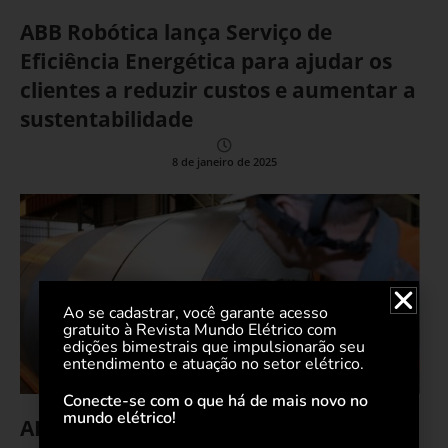
ABB Robótica lança Serviço de
Eficiência Energética para ajudar os
clientes a reduzir custos e aumentar a
sustentabilidade
8 de janeiro de 2025
Ao se cadastrar, você garante acesso
gratuito à Revista Mundo Elétrico com
edições bimestrais que impulsionarão seu
entendimento e atuação no setor elétrico.
Conecte-se com o que há de mais novo no
mundo elétrico!
ABB e ArcelorMittal fazem parceria