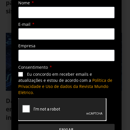
para reduzir o impacto ambiental dos
Nome
sistemas de distribuição de energia
3 de dezembro de 2024
E-mail
Empresa
Consentimento
Eu concordo em receber emails e
atualizações e estou de acordo com a
Política de
Privacidade e Uso de dados da Revista Mundo
Elétrico.
Data centers atualizam proteção de
energia para atender as demandas de
inteligência artificial
ENVIAR
20 de junho de 2024