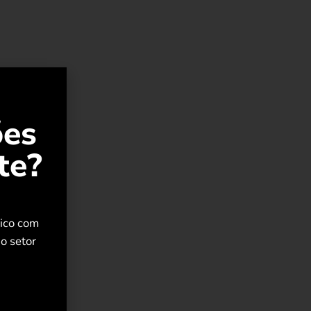
ões
te?
rico com
o setor