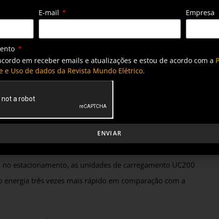
E-mail
Empresa
mento
ncordo em receber emails e atualizações e estou de acordo com a
P
e e Uso de dados da Revista Mundo Elétrico.
ENVIAR
durante os intervalos operacionais através dos AC22s. Para
os no estacionamento, as unidades de carregamento UC200
do energia três vezes mais rápido em comparação com a