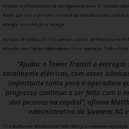
instalou a infraestrutura de carregamento para 37 veículos el
Road, que será o primeiro terminal da operadora em Londres a i
energia, manutenção e recarga.
As rotas de ônibus 23 e C3 operam a partir de Westbourne Par
emissão zero Optare Metrodecker já em operação. Toda a frota
“Ajudar a Tower Transit a entregar
totalmente elétricas, com esses icônic
importante tanto para a operadora q
progresso continua a ser feito com a m
das pessoas na capital”, afirma Matt
administrativo da Siemens AG e
“O trabalho em Westbourne Park reforça a crescente reputaçã