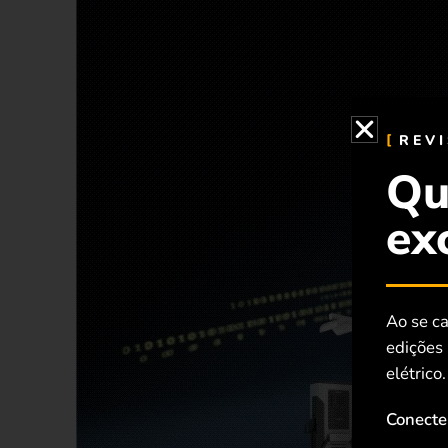
REV
Qu
ex
Ao se ca
edições
elétrico.
Conecte