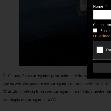
Nome
Consenti
Eu co
Privacidad
Os ônibus são recarregados principalmente durante a noite ou 
que os veículos possam ser carregados durante períodos curt
CC de alta potência fornecem carregamento rápido, transferin
tecnologia de carregamento CA.