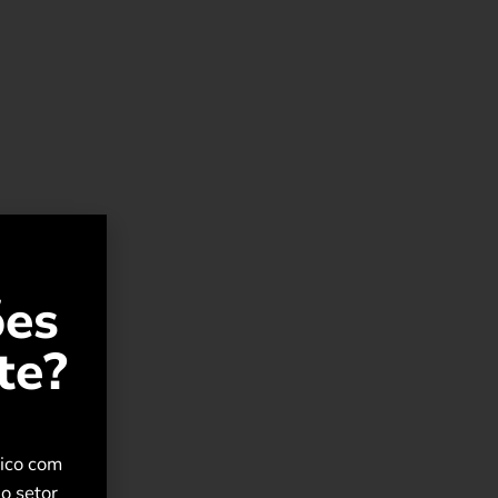
ões
te?
rico com
o setor