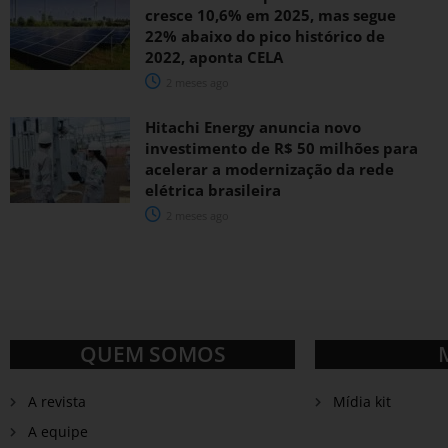
cresce 10,6% em 2025, mas segue
22% abaixo do pico histórico de
2022, aponta CELA
2 meses ago
Hitachi Energy anuncia novo
investimento de R$ 50 milhões para
acelerar a modernização da rede
elétrica brasileira
2 meses ago
QUEM SOMOS
A revista
Mídia kit
A equipe