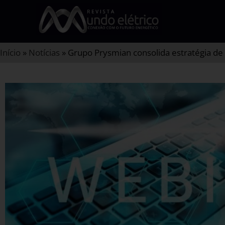
Início
»
Notícias
»
Grupo Prysmian consolida estratégia de 