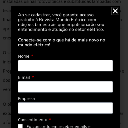
instaladas usinas fotovoltaicas e substituídas lâmpadas com
tecnologia obsoleta por modelos mais eficientes, de LED. Ao
Ao se cadastrar, você garante acesso
gratuito à Revista Mundo Elétrico com
final do programa, é esperado que os hospitais economizem
edições bimestrais que impulsionarão seu
aproximadamente R$18 milhões por ano em suas contas de
entendimento e atuação no setor elétrico.
energia.
Conecte-se com o que há de mais novo no
mundo elétrico!
O segundo pilar desse programa dará continuidade a uma
Nome
iniciativa conduzida pelo Instituto CPFL. Por meio do
Programa Nacional de Apoio à Atenção Oncológica (Pronon) e
E-mail
dos Conselhos Municipais do Idoso (CMI), o Instituto CPFL
vem investindo na melhoria nas condições dos hospitais.
Empresa
O objetivo deste pilar é ampliar a oferta de serviços e
expandir a prestação de serviços médico-assistenciais, apoiar
Consentimento
a formação, o treinamento e o aperfeiçoamento de recursos
Eu concordo em receber emails e