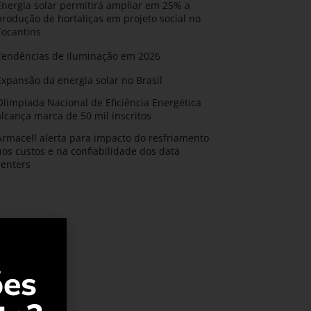
Energia solar permitirá ampliar em 25% a
produção de hortaliças em projeto social no
Tocantins
Tendências de Iluminação em 2026
Expansão da energia solar no Brasil
Olimpíada Nacional de Eficiência Energética
alcança marca de 50 mil inscritos
Armacell alerta para impacto do resfriamento
nos custos e na confiabilidade dos data
centers
ões