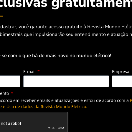
clusivas gratuitamen
com seis meses de antecedência e
atual conjuntura hidroenergética,
igado Nacional (SIN). A entrada em
dastrar, você garante acesso gratuito à Revista Mundo Elét
anto a superação da marca de 4GW
 bimestrais que impulsionarão seu entendimento e atuação n
ntralizada no SIN.
-se com o que há de mais novo no mundo elétrico!
ndo mais da metade de mão de obra local. A planta
uivalente portanto a 421 campos de futebol e evitará a
E-mail
Empresa
sificação, neste caso pela energia solar fotovoltaica. A
mento
ncordo em receber emails e atualizações e estou de acordo com a
P
os projetos similares na região, gerando ainda mais
e e Uso de dados da Revista Mundo Elétrico.
 Miguel Stilwell d’Andrade, CEO da EDP e EDP Renováveis.
 capacidade de produção para o lançamento de