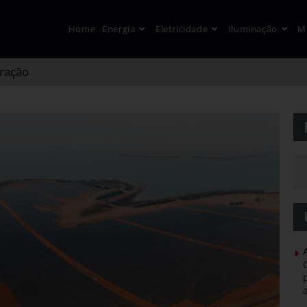
Home
Energia
Eletricidade
Iluminação
M
eração