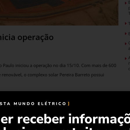
nicia operação
o Paulo iniciou a operação no dia 15/10. Com mais de 600
e renovável, o complexo solar Pereira Barreto possui
ira Barreto, no Noroeste do estado de São Paulo. E fica nas
ISTA MUNDO ELÉTRICO
er receber informaç
al de Energia Elétrica (Aneel), o