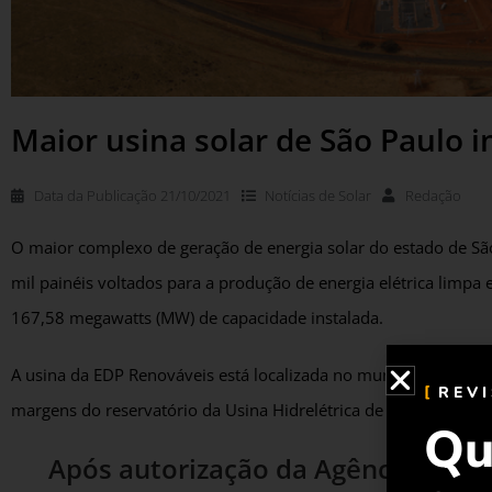
Maior usina solar de São Paulo i
Data da Publicação
21/10/2021
Notícias de
Solar
Redação
O maior complexo de geração de energia solar do estado de Sã
mil painéis voltados para a produção de energia elétrica limpa 
167,58 megawatts (MW) de capacidade instalada.
A usina da EDP Renováveis está localizada no município de Pere
REV
margens do reservatório da Usina Hidrelétrica de Três Irmãos.
Qu
Após autorização da Agência Nacion