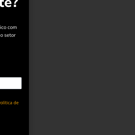
te?
rico com
o setor
olítica de