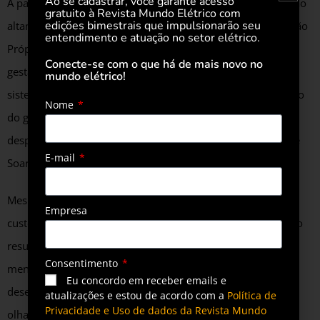
Ao se cadastrar, você garante acesso
A parceria entre as duas empresas consolidou uma operação
gratuito à Revista Mundo Elétrico com
edições bimestrais que impulsionarão seu
altamente integrada. Praticamente todas as áreas da Geração
entendimento e atuação no setor elétrico.
Própria — das vendas ao pós-venda, do controle fiscal à
Conecte-se com o que há de mais novo no
gestão de estoque — funcionam dentro do Everflow. O
mundo elétrico!
sistema foi essencial para sustentar o crescimento acelerado
Nome
do grupo, garantindo que nenhum detalhe passasse
despercebido, “sem faltar nenhum parafuso”, como resume
E-mail
Soares.
Mesmo diante de desafios macroeconômicos, como o alto
Empresa
custo do crédito no país, a Geração Própria vem registrando
resultados expressivos. Jean acredita que o segredo está na
Consentimento
mentalidade interna. “Focamos em nosso próprio
Eu concordo em receber emails e
desempenho, em melhorar processos e pessoas, e não em
atualizações e estou de acordo com a
Política de
Privacidade e Uso de dados da Revista Mundo
olhar demais para a concorrência. O mercado de energia