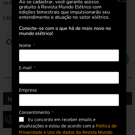
Ao se cadastrar, você garante acesso
de P&D e Inovação da AES Tietê.
gratuito à Revista Mundo Elétrico com
edições bimestrais que impulsionarão seu
entendimento e atuação no setor elétrico.
Leia também
AES Brasil tem nova CEO
Conecte-se com o que há de mais novo no
mundo elétrico!
COMPARTILHE ESTA POSTAGEM
Nome
E-mail
Empresa
Notícias
Relacionadas
Consentimento
Miguel Badra, em Suzano, recebe postes de
Eu concordo em receber emails e
energia solar feitos com garrafa PET
atualizações e estou de acordo com a
Política de
2 meses ago
Privacidade e Uso de dados da Revista Mundo