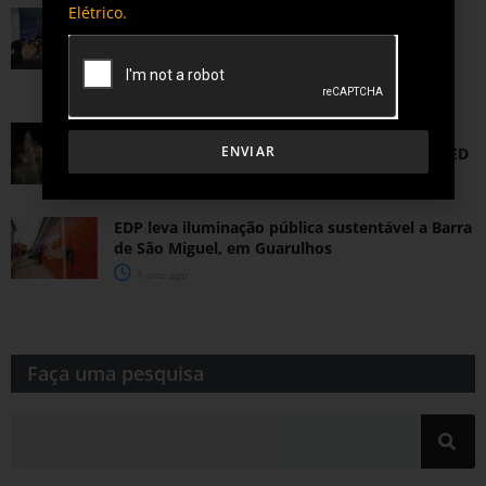
Elétrico.
Iluminação pública destrava R$ 32 bilhões e
reposiciona COSIP como motor de
investimento nas cidades
3 meses ago
Ribeirão das Neves (MG) zera pontos de luz
ENVIAR
antigos e economiza com iluminação 100% LED
12 meses ago
EDP leva iluminação pública sustentável a Barra
de São Miguel, em Guarulhos
1 ano ago
Faça uma pesquisa​​