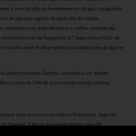
Booster é uma estação de bombeamento de água inaugurada
ico de algumas regiões da parte alta da cidade,
e saneamento ter mais eficiência e melhor controle das
cinco Inversores de frequência VLT Aqua Drive FC202 de
 mais alto nível de desempenho para aplicações de água e
os pelos inversores Danfoss, somados a um inédito
 forma cerca de 39% de economia de energia elétrica.
mensurar essa economia em valores financeiros. Segundo
da Saneago, a fatura de energia reduziu para R$
a média de R$ 379.739,71 nos últimos 12 meses, antes da