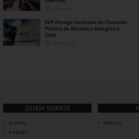
inscritos
1 semana ago
EDP divulga resultado da Chamada
Pública de Eficiência Energética
2026
2 semanas ago
QUEM SOMOS
A revista
Mídia kit
A equipe