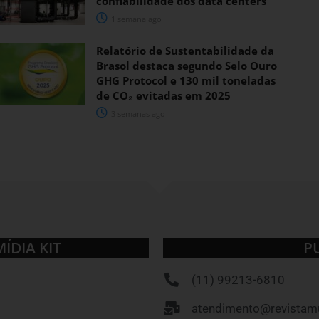
confiabilidade dos data centers
1 semana ago
Relatório de Sustentabilidade da
Brasol destaca segundo Selo Ouro
GHG Protocol e 130 mil toneladas
de CO₂ evitadas em 2025
3 semanas ago
MÍDIA KIT
P
(11) 99213-6810
atendimento@revistamu