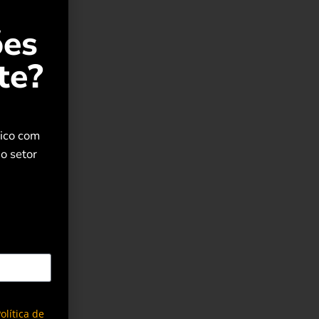
ões
te?
rico com
o setor
olítica de