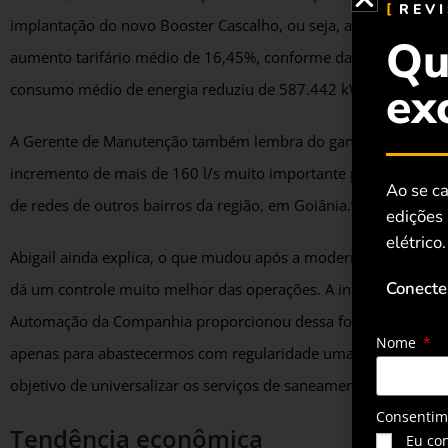
REV
implantação do novo Booster Cascalho, ou seja, a economia t
Qu
aumento tarifário médio de 16,45%, conforme dados apurados p
ex
consumo médio de energia reduziu de 587.442 kWh para 356.
A Gerente de Manutenção também lembra do ganho da vazão má
incremento de mais de 160 l/s muito importante para abastecer
Ao se ca
de redes de outros bairros da região, em Goiânia.”, afirma.
edições
elétrico.
Abigail ainda explica, o que mudou após a modernização no s
Conecte
dá um controle muito melhor das operações. A integração dos 
Automação da Companhia proporcionou dessa forma um salto tec
Nome
apenas para abastecermos com regularidade uma região impor
objetivo de universalizar os serviços de saneamento para todo o
Consenti
Tendência econômica
Eu co