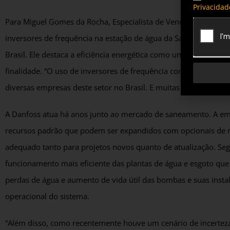
Privacidad
Para Miguel Gomes da Rocha, Especialista de Vendas da Divisão 
inversores de frequência na estação de água da Saneago acom
Brasil. Ele destaca a eficiência energética como uma vantagem 
finalidade. “O uso de inversores de frequência como parte da 
diversas empresas deste setor no Brasil. E muitas outras passa
A Danfoss atua há anos junto ao mercado de saneamento. A em
recursos padrão que podem ser expandidos com opcionais de 
adequado tanto para projetos novos quanto de atualização. S
funcionamento mais eficiente das plantas de água e esgoto que t
perdas de água e aumento de vida útil das bombas e suas inst
operacional do sistema.
“Além disso, como recentemente houve um cenário de incerteza,