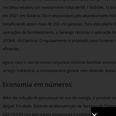
iniciativa recebeu um investimento total de R$ 7 milhões. O 
em 2021 em Goiânia. Ela é responsável pelo abastecimento hídr
beneficiando assim mais de 200 mil pessoas. Para esta planta d
operações de bombeamento, a Saneago recorreu à aplicação de 
200kW, da Danfoss. O equipamento é projetado para fornecer o
efluentes.
Agora, com o uso de novos conjuntos motores-bombas acionad
arranjo hidráulico, a concessionária goiana vem obtendo dessa
Economia em números
Além da redução do percentual de uso de energia, é possível 
Abigail Trindade, Gerente de Manutenção de Serviços de Campo 
326.193,80 nos seis meses posteriores à implantação, ante um