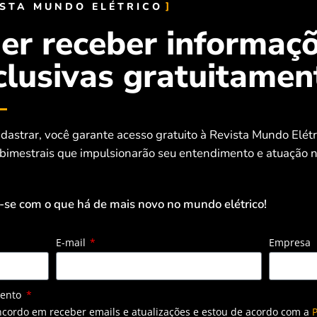
ISTA MUNDO ELÉTRICO
otal no período foi de R$ 321.275,46. Mesmo com um
er receber informaç
ela Supervisão de Gestão de Energia da Saneago. Já o
clusivas gratuitamen
883 kWh.
xima média. Ele aumentou de 834 l/s para 995 l/s. “Um
 assim os reservatórios Pedro Ludovico e Serrinha, além
dastrar, você garante acesso gratuito à Revista Mundo Elét
 bimestrais que impulsionarão seu entendimento e atuação n
istema de bombeamento de água. “O Booster Cascalho nos
-se com o que há de mais novo no mundo elétrico!
inversores de frequência da Danfoss com o sistema de
nológico muito significativo. Isso é fundamental não
E-mail
Empresa
tante de Goiânia, mas também para avançar em nosso
 Estado de Goiás”, afirma Abigail Trindade.
mento
ncordo em receber emails e atualizações e estou de acordo com a
P