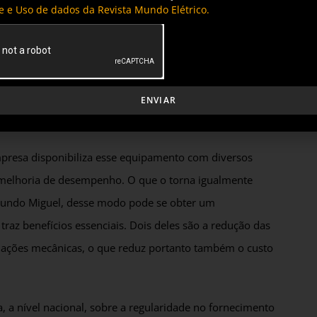
e e Uso de dados da Revista Mundo Elétrico.
de Drives Solutions da Danfoss do Brasil, a utilização dos
panha uma tendência que se consolida gradativamente no
adicional com a utilização do equipamento para essa
infraestrutura de saneamento básico já é uma realidade em
ENVIAR
ram a aplicá-las em maior escala mais recentemente.
presa disponibiliza esse equipamento com diversos
melhoria de desempenho. O que o torna igualmente
egundo Miguel, desse modo pode se obter um
raz benefícios essenciais. Dois deles são a redução das
alações mecânicas, o que reduz portanto também o custo
 a nível nacional, sobre a regularidade no fornecimento