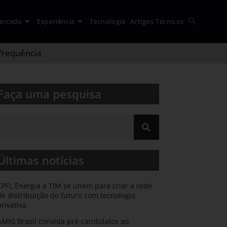
ercado
Experiência
Tecnologia
Artigos Técnicos
frequência
Faça uma pesquisa​​
Últimas notícias
CPFL Energia e TIM se unem para criar a rede
de distribuição do futuro com tecnologia
privativa
AMIG Brasil convida pré-candidatos ao