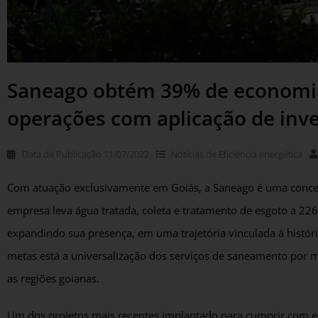
Saneago obtém 39% de economia
operações com aplicação de inve
Data da Publicação
11/07/2022
Notícias de
Eficiência energética
Com atuação exclusivamente em Goiás, a Saneago é uma concess
empresa leva água tratada, coleta e tratamento de esgoto a 2
expandindo sua presença, em uma trajetória vinculada à histór
metas está a universalização dos serviços de saneamento por m
as regiões goianas.
Um dos projetos mais recentes implantado para cumprir com ess