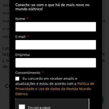
Conecte-se com o que há de mais novo no
atendimento médico para grande parte da população do
mundo elétrico!
município. O projeto de eficiência energética auxilia na
Nome
sustentabilidade financeira do hospital, além de orientar para
o consumo consciente de energia e a substituição de
equipamentos obsoletos por mais eficientes.
E-mail
Leia também
https://revistamundoeletrico.com.br/interna/CPF
Empresa
L moderniza sistemas de iluminação de hospitais
de Ribeirão Preto
Consentimento
Eu concordo em receber emails e
atualizações e estou de acordo com a
Política de
COMPARTILHE ESTA POSTAGEM
Privacidade e Uso de dados da Revista Mundo
Elétrico.