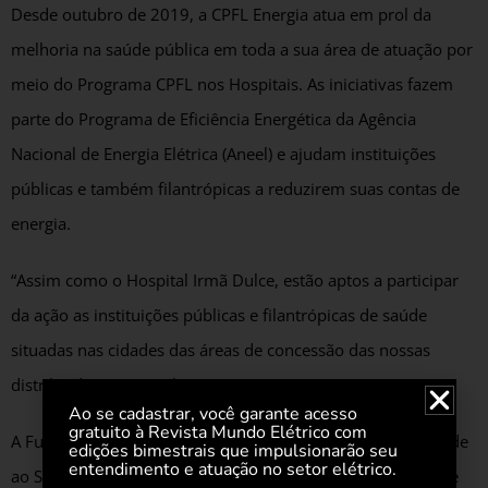
Desde outubro de 2019, a CPFL Energia atua em prol da
melhoria na saúde pública em toda a sua área de atuação por
meio do Programa CPFL nos Hospitais. As iniciativas fazem
parte do Programa de Eficiência Energética da Agência
Nacional de Energia Elétrica (Aneel) e ajudam instituições
públicas e também filantrópicas a reduzirem suas contas de
energia.
“Assim como o Hospital Irmã Dulce, estão aptos a participar
da ação as instituições públicas e filantrópicas de saúde
situadas nas cidades das áreas de concessão das nossas
distribuidoras”, complementa Zaia.
Ao se cadastrar, você garante acesso
gratuito à Revista Mundo Elétrico com
A Fundação do ABC – Hospital Municipal Irmã Dulce – atende
edições bimestrais que impulsionarão seu
entendimento e atuação no setor elétrico.
ao Sistema Único de Saúde (SUS) e representa uma fonte de