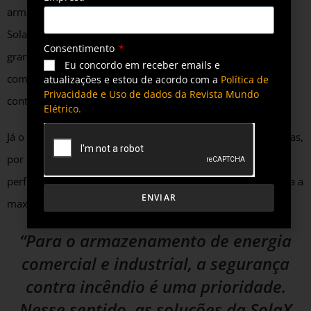
armazenamento de energia desenvolveu o SolaX Trene e o
SolaX Aelio. O Trene é indicado para estabelecimentos de
Consentimento
grande porte. Ele suporta configurações de alta capacidade,
Eu concordo em receber emails e
com carregamento e descarregamento eficientes, o que
atualizações e estou de acordo com a
Política de
Privacidade e Uso de dados da Revista Mundo
contribui para redução dos custos de eletricidade.
Elétrico.
Já o SolaX Aelio é indicado para pequenas e médias empresas,
por ser compacto e fácil de instalar. Além de se integrar
perfeitamente a sistemas solares fotovoltaicos, o que auxilia a
ENVIAR
maximizar o uso de energia solar.
“Para o armazenamento de energia
comercial e industrial, a segurança
contra incêndio é uma prioridade.
Nesse sentido, as soluções da SolaX