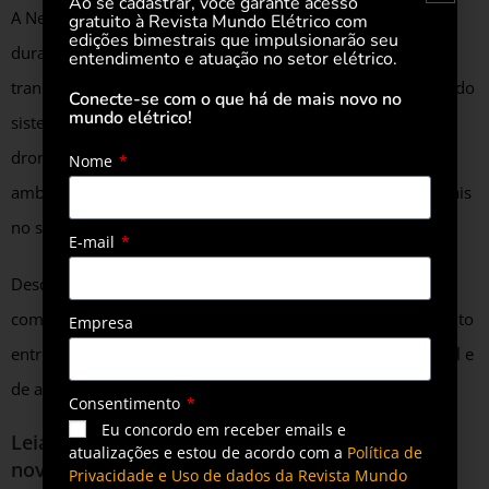
Ao se cadastrar, você garante acesso
A Neoenergia modernizou processos para avançar, mesmo
gratuito à Revista Mundo Elétrico com
edições bimestrais que impulsionarão seu
durante a pandemia de Covid-19, com os projetos de
entendimento e atuação no setor elétrico.
transmissão, importantes para contribuir com a segurança do
Conecte-se com o que há de mais novo no
mundo elétrico!
sistema elétrico brasileiro. A companhia vem utilizando
drones para vistorias necessárias para o licenciamento
Nome
ambiental e realizou as primeiras audiências públicas virtuais
no setor elétrico.
E-mail
Desde março, é adotado um rígido protocolo de segurança,
com a obrigatoriedade do uso de máscaras, o distanciamento
Empresa
entre os colaboradores e a intensificação da higiene pessoal e
de ambientes de trabalho.
Consentimento
Eu concordo em receber emails e
Leia também
Neoenergia conclui construção de
atualizações e estou de acordo com a
Política de
nova subestação no Guarujá
Privacidade e Uso de dados da Revista Mundo