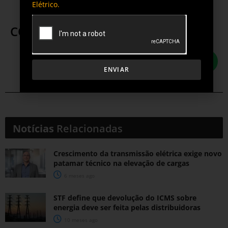
Elétrico.
COMPARTILHE ESTA POSTAGEM
ENVIAR
Notícias
Relacionadas
Crescimento da transmissão elétrica exige novo
patamar técnico na elevação de cargas
6 meses ago
STF define que devolução do ICMS sobre
energia deve ser feita pelas distribuidoras
10 meses ago