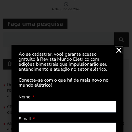
6 de julho de 2026
Faça uma pesquisa
Ao se cadastrar, você garante acesso
gratuito à Revista Mundo Elétrico com
Últimas notícias
edições bimestrais que impulsionarão seu
entendimento e atuação no setor elétrico.
Conecte-se com o que há de mais novo no
Durante esforço concentrado do Congresso, setor de
mundo elétrico!
renováveis apresenta no Senado Federal pautas para
acelerar transição energética
Nome
CPFL Energia e TIM se unem para criar a rede de
distribuição do futuro com tecnologia privativa
E-mail
AMIG Brasil convida pré-candidatos ao Governo de Minas e
ao Senado para discutir propostas para os municípios