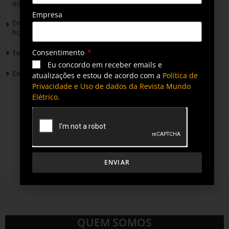
mineradores e afetados
Empresa
Energia solar permitirá ampliar em 25% a produção de
hortaliças em projeto social no Tocantins
Consentimento
Tendências de Iluminação em 2026
Eu concordo em receber emails e
Expansão da energia solar no Brasil
atualizações e estou de acordo com a
Política de
Privacidade e Uso de dados da Revista Mundo
Elétrico.
ENVIAR
QUEM SOMOS