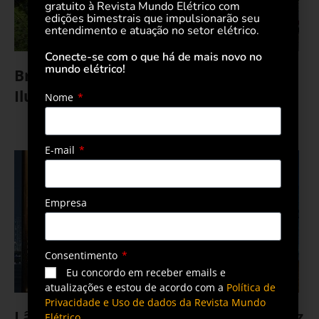
gratuito à Revista Mundo Elétrico com
edições bimestrais que impulsionarão seu
entendimento e atuação no setor elétrico.
Conecte-se com o que há de mais novo no
mundo elétrico!
Brametal entra no segmento de
Iluminação Pública
Nome
19 de fevereiro de 2021
E-mail
Empresa
Consentimento
Eu concordo em receber emails e
atualizações e estou de acordo com a
Política de
Privacidade e Uso de dados da Revista Mundo
Lâmpadas a vapor de mercúrio e de luz
Elétrico.