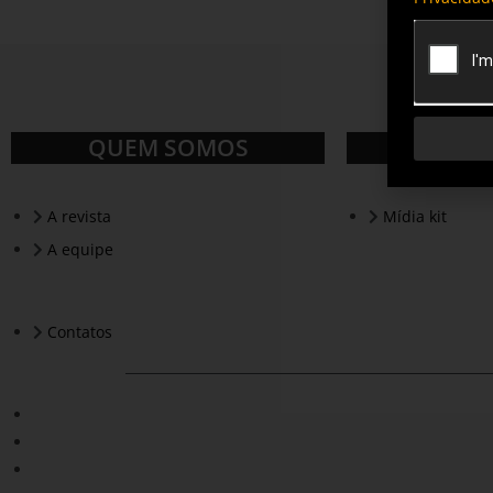
QUEM SOMOS
A revista
Mídia kit
A equipe
Contatos