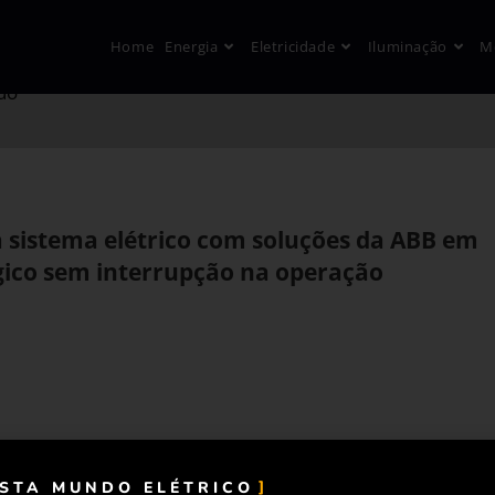
Home
Energia
Eletricidade
Iluminação
M
 do
 sistema elétrico com soluções da ABB em
gico sem interrupção na operação
ISTA MUNDO ELÉTRICO