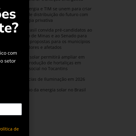
ões
CPFL Energia e TIM se unem para criar
a rede de distribuição do futuro com
tecnologia privativa
te?
AMIG Brasil convida pré-candidatos ao
Governo de Minas e ao Senado para
discutir propostas para os municípios
mineradores e afetados
rico com
Energia solar permitirá ampliar em
o setor
25% a produção de hortaliças em
projeto social no Tocantins
Tendências de Iluminação em 2026
Expansão da energia solar no Brasil
olítica de