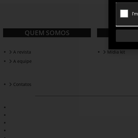
QUEM SOMOS
A revista
Mídia kit
A equipe
Contatos