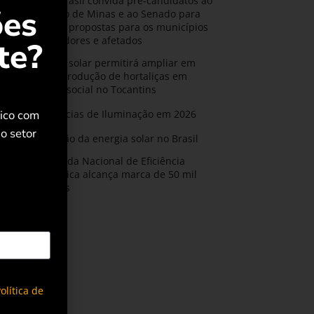
AMIG Brasil convida pré-candidatos ao
ões
Governo de Minas e ao Senado para
discutir propostas para os municípios
mineradores e afetados
te?
Energia solar permitirá ampliar em
25% a produção de hortaliças em
projeto social no Tocantins
rico com
Tendências de Iluminação em 2026
o setor
Expansão da energia solar no Brasil
Olimpíada Nacional de Eficiência
Energética alcança marca de 50 mil
inscritos
olítica de