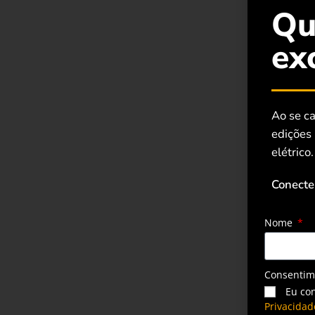
Qu
ex
Ao se ca
edições
elétrico.
Conecte
Nome
Consenti
Eu co
Privacidad