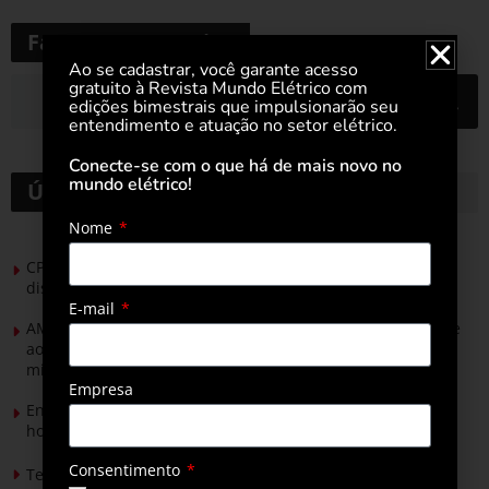
Faça uma pesquisa
Ao se cadastrar, você garante acesso
gratuito à Revista Mundo Elétrico com
edições bimestrais que impulsionarão seu
entendimento e atuação no setor elétrico.
Conecte-se com o que há de mais novo no
mundo elétrico!
Últimas notícias
Nome
CPFL Energia e TIM se unem para criar a rede de
distribuição do futuro com tecnologia privativa
E-mail
AMIG Brasil convida pré-candidatos ao Governo de Minas e
ao Senado para discutir propostas para os municípios
mineradores e afetados
Empresa
Energia solar permitirá ampliar em 25% a produção de
hortaliças em projeto social no Tocantins
Consentimento
Tendências de Iluminação em 2026