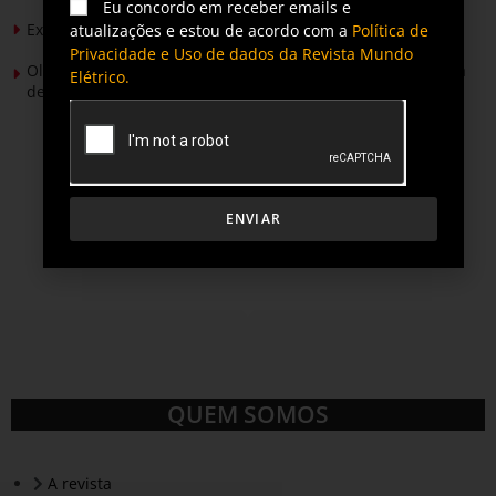
Eu concordo em receber emails e
Expansão da energia solar no Brasil
atualizações e estou de acordo com a
Política de
Privacidade e Uso de dados da Revista Mundo
Olimpíada Nacional de Eficiência Energética alcança marca
Elétrico.
de 50 mil inscritos
ENVIAR
QUEM SOMOS
A revista