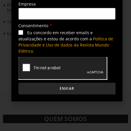
Empresa
Energia solar permitirá ampliar em 25% a produção de
hortaliças em projeto social no Tocantins
Tendências de Iluminação em 2026
Consentimento
Eu concordo em receber emails e
Expansão da energia solar no Brasil
atualizações e estou de acordo com a
Política de
Privacidade e Uso de dados da Revista Mundo
Elétrico.
ENVIAR
QUEM SOMOS