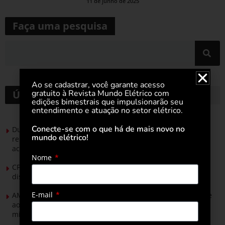
11 de junho de 2025
Faça uma pesquisa
Ao se cadastrar, você garante acesso
gratuito à Revista Mundo Elétrico com
Últimas notícias
edições bimestrais que impulsionarão seu
entendimento e atuação no setor elétrico.
Conecte-se com o que há de mais novo no
Durante esforço concentrado do Congresso, setor de
mundo elétrico!
renováveis apresenta no Senado Federal pautas para
acelerar transição energética
Nome
CPFL Energia e TIM se unem para criar a rede de
distribuição do futuro com tecnologia privativa
E-mail
AMIG Brasil convida pré-candidatos ao Governo de Minas e
ao Senado para discutir propostas para os municípios
mineradores e afetados