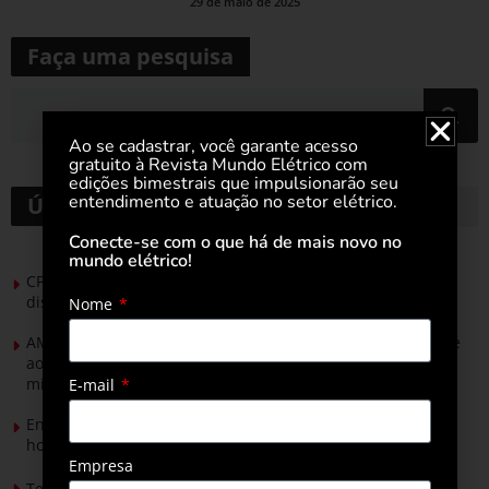
29 de maio de 2025
Faça uma pesquisa
Ao se cadastrar, você garante acesso
gratuito à Revista Mundo Elétrico com
edições bimestrais que impulsionarão seu
entendimento e atuação no setor elétrico.
Últimas notícias
Conecte-se com o que há de mais novo no
mundo elétrico!
CPFL Energia e TIM se unem para criar a rede de
distribuição do futuro com tecnologia privativa
Nome
AMIG Brasil convida pré-candidatos ao Governo de Minas e
ao Senado para discutir propostas para os municípios
mineradores e afetados
E-mail
Energia solar permitirá ampliar em 25% a produção de
hortaliças em projeto social no Tocantins
Empresa
Tendências de Iluminação em 2026