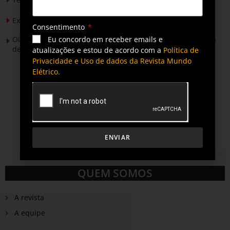
Expansão da energia solar no Brasil
Consentimento
Eu concordo em receber emails e
Olimpíada Nacional de Eficiência Energética alcança marca
de 50 mil inscritos
atualizações e estou de acordo com a
Política de
Privacidade e Uso de dados da Revista Mundo
Elétrico.
ENVIAR
QUEM SOMOS
A revista
A equipe