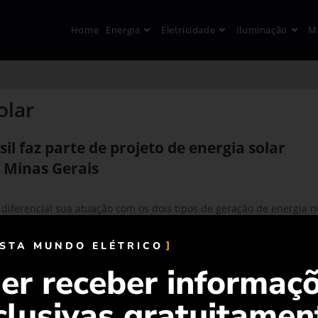
Home
Energia
Eletricidade
Iluminação
M
olar
il faz parte de projeto de energia solar
 Minas Gerais
diferencial sua atuação com os dois tipos de geração de energia n
ntralizada. A empresa é fornecedora de rastreadores solares em
o
ISTA MUNDO ELÉTRICO
er receber informaç
clusivas gratuitamen