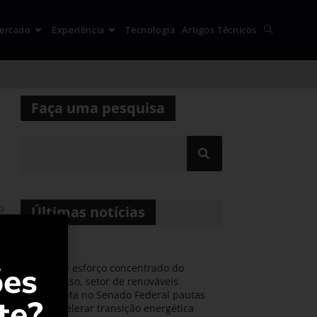
ercado
Experiência
Tecnologia
Artigos Técnicos
Faça uma pesquisa
o
Últimas notícias
ões
Durante esforço concentrado do
Congresso, setor de renováveis
apresenta no Senado Federal pautas
te?
para acelerar transição energética