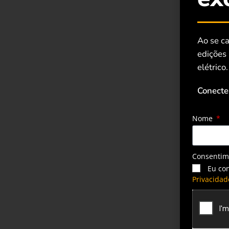
Ao se ca
edições
elétrico.
Conecte
Nome
Consenti
Eu co
Privacidad