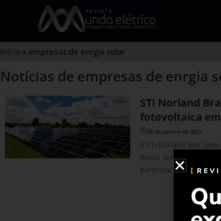
Início
»
empresas de enrgia solar
Notícias de empresas de enrgia s
STI Norland Bras
fotovoltaica em
28 de janeiro de 2021
A STI Norland tem como 
Brasil: distribuída e ce
participação de mercad
REV
Qu
ex