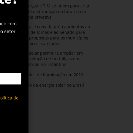
CPFL Energia e TIM se unem para criar
a rede de distribuição do futuro com
tecnologia privativa
rico com
AMIG Brasil convida pré-candidatos ao
o setor
Governo de Minas e ao Senado para
discutir propostas para os municípios
mineradores e afetados
Energia solar permitirá ampliar em
25% a produção de hortaliças em
projeto social no Tocantins
Tendências de Iluminação em 2026
Expansão da energia solar no Brasil
olítica de