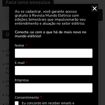
Faça uma pesquisa
Ao se cadastrar, você garante acesso
gratuito à Revista Mundo Elétrico com
edições bimestrais que impulsionarão seu
entendimento e atuação no setor elétrico.
Conecte-se com o que há de mais novo no
Últimas notícias
mundo elétrico!
Nome
CPFL Energia e TIM se unem para criar a rede de
distribuição do futuro com tecnologia privativa
E-mail
AMIG Brasil convida pré-candidatos ao Governo de Minas e
ao Senado para discutir propostas para os municípios
mineradores e afetados
Empresa
Energia solar permitirá ampliar em 25% a produção de
hortaliças em projeto social no Tocantins
Tendências de Iluminação em 2026
Consentimento
Eu concordo em receber emails e
Expansão da energia solar no Brasil