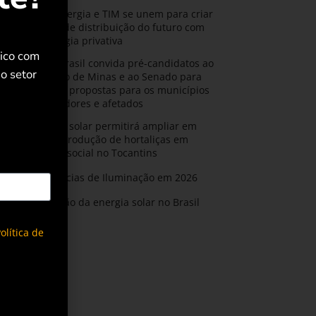
CPFL Energia e TIM se unem para criar
a rede de distribuição do futuro com
tecnologia privativa
rico com
AMIG Brasil convida pré-candidatos ao
o setor
Governo de Minas e ao Senado para
discutir propostas para os municípios
mineradores e afetados
Energia solar permitirá ampliar em
25% a produção de hortaliças em
projeto social no Tocantins
Tendências de Iluminação em 2026
Expansão da energia solar no Brasil
olítica de