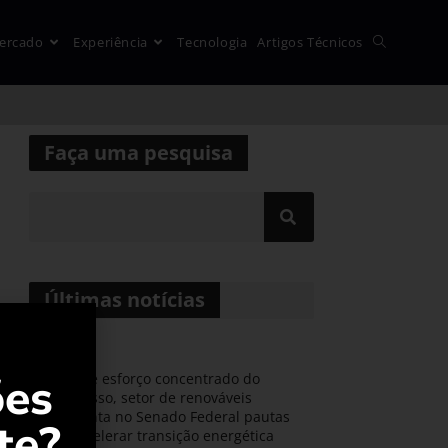
ercado
Experiência
Tecnologia
Artigos Técnicos
Faça uma pesquisa
Últimas notícias
s
ões
Durante esforço concentrado do
Congresso, setor de renováveis
apresenta no Senado Federal pautas
te?
para acelerar transição energética