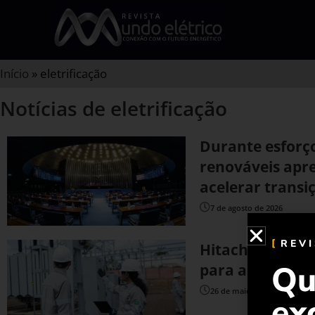
Início
»
eletrificação
Notícias de eletrificação
Durante esforç
renováveis apr
acelerar transi
7 de agosto de 2026
REV
Hitachi Energy 
Qu
para acelerar a
26 de maio de 2026
ex