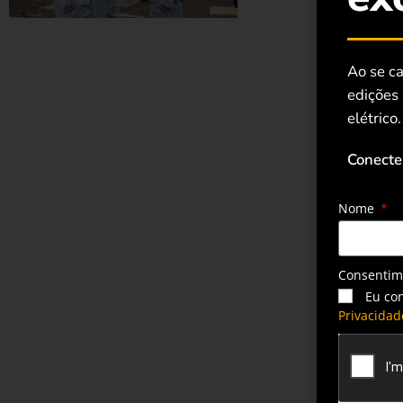
Ao se ca
edições
elétrico.
Conecte
Nome
Consenti
Eu co
Privacidad