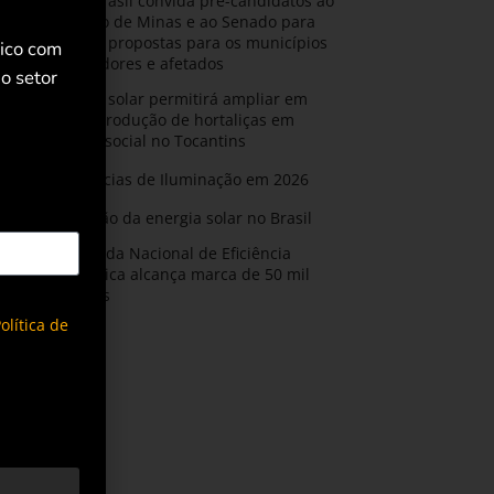
AMIG Brasil convida pré-candidatos ao
Governo de Minas e ao Senado para
discutir propostas para os municípios
rico com
mineradores e afetados
o setor
Energia solar permitirá ampliar em
25% a produção de hortaliças em
projeto social no Tocantins
Tendências de Iluminação em 2026
Expansão da energia solar no Brasil
Olimpíada Nacional de Eficiência
Energética alcança marca de 50 mil
inscritos
olítica de