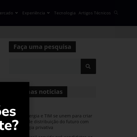
ercado
Experiência
Tecnologia
Artigos Técnicos
Faça uma pesquisa
Últimas notícias
ões
CPFL Energia e TIM se unem para criar
te?
a rede de distribuição do futuro com
tecnologia privativa