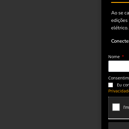
Ao se ca
edições
elétrico.
Conecte
Nome
Consenti
Eu co
Privacidad