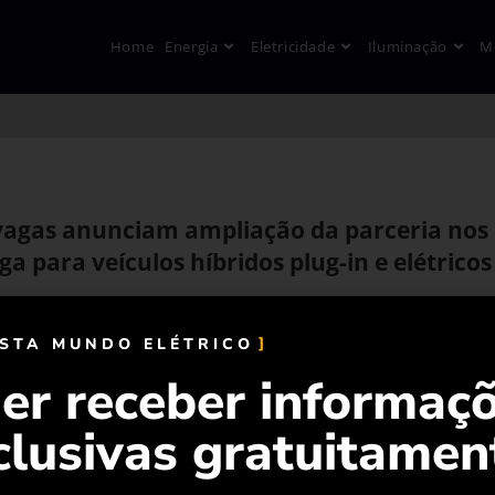
Home
Energia
Eletricidade
Iluminação
M
ovagas anunciam ampliação da parceria nos
a para veículos híbridos plug-in e elétricos
ISTA MUNDO ELÉTRICO
er receber informaç
clusivas gratuitamen