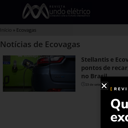
Início
»
Ecovagas
Notícias de Ecovagas
Stellantis e Ec
pontos de recarg
no Brasil
23 de setembro de 2022
REV
Qu
ex