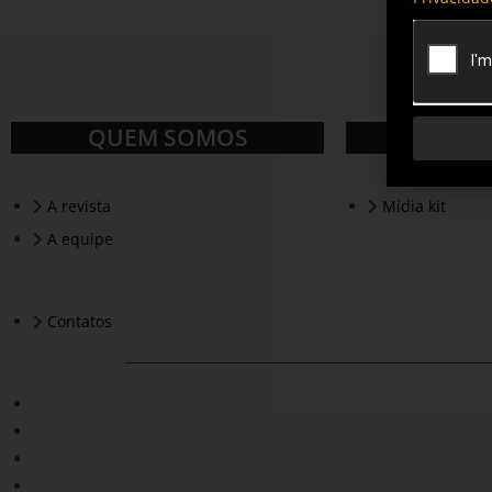
QUEM SOMOS
A revista
Mídia kit
A equipe
Contatos