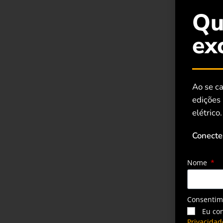
Qu
ex
Ao se ca
edições
elétrico.
Conecte
Nome
Consenti
Eu co
Privacidad