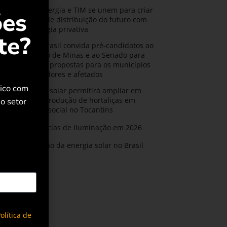
CPFL Energia e TIM se unem para criar
ões
a rede de distribuição do futuro com
tecnologia privativa
te?
AMIG Brasil convida pré-candidatos ao
Governo de Minas e ao Senado para
discutir propostas para os municípios
mineradores e afetados
rico com
Energia solar permitirá ampliar em
25% a produção de hortaliças em
o setor
projeto social no Tocantins
Tendências de Iluminação em 2026
Expansão da energia solar no Brasil
olítica de