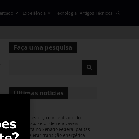
ercado
Experiência
Tecnologia
Artigos Técnicos
Faça uma pesquisa
e
Últimas notícias
ões
Durante esforço concentrado do
Congresso, setor de renováveis
apresenta no Senado Federal pautas
te?
para acelerar transição energética