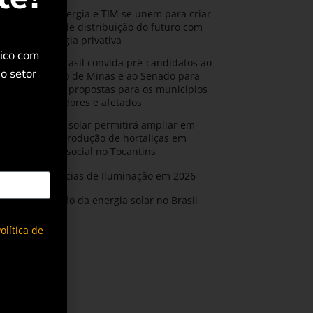
CPFL Energia e TIM se unem para criar
a rede de distribuição do futuro com
tecnologia privativa
rico com
AMIG Brasil convida pré-candidatos ao
o setor
Governo de Minas e ao Senado para
discutir propostas para os municípios
mineradores e afetados
Energia solar permitirá ampliar em
25% a produção de hortaliças em
projeto social no Tocantins
Tendências de Iluminação em 2026
Expansão da energia solar no Brasil
olítica de