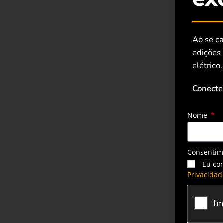
Ao se ca
edições
elétrico.
Conecte
Nome
Consenti
Eu co
Privacidad