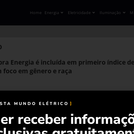
Home
Energia
Eletricidade
Iluminação
M
o
bra Energia é incluída em primeiro índice d
m foco em gênero e raça
ISTA MUNDO ELÉTRICO
er receber informaç
clusivas gratuitamen