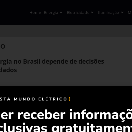
Home
Energia
Eletricidade
Iluminação
M
co
rgia no Brasil depende de decisões
 dados
ISTA MUNDO ELÉTRICO
er receber informaç
clusivas gratuitamen