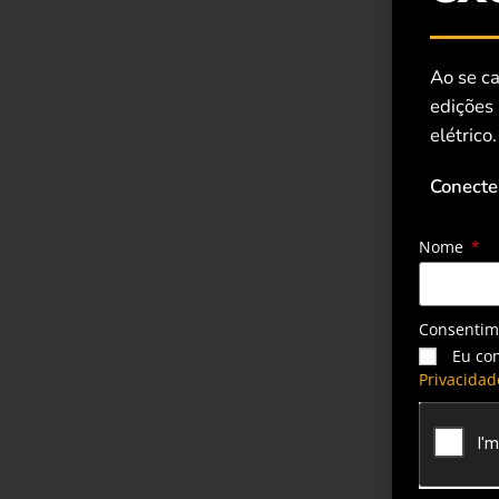
Ao se ca
edições
elétrico.
Conecte
Nome
Consenti
Eu co
Privacidad