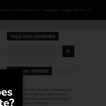
ercado
Experiência
Tecnologia
Artigos Técnicos
Faça uma pesquisa
Últimas notícias
ões
AMIG Brasil convida pré-candidatos ao
Governo de Minas e ao Senado para
te?
discutir propostas para os municípios
mineradores e afetados