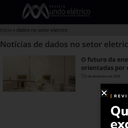
Início
»
dados no setor eletrico
Notícias de dados no setor eletri
O futuro da ene
orientadas por
3 de dezembro de 2025
REV
Qu
ex