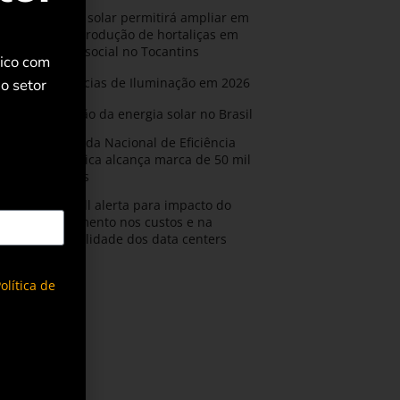
Energia solar permitirá ampliar em
25% a produção de hortaliças em
projeto social no Tocantins
rico com
Tendências de Iluminação em 2026
o setor
Expansão da energia solar no Brasil
Olimpíada Nacional de Eficiência
Energética alcança marca de 50 mil
inscritos
Armacell alerta para impacto do
resfriamento nos custos e na
confiabilidade dos data centers
olítica de