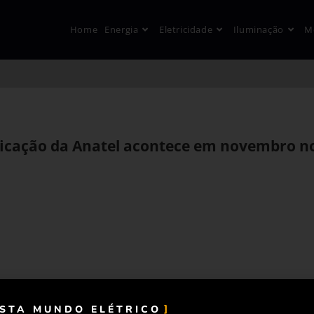
Home
Energia
Eletricidade
Iluminação
M
ficação da Anatel acontece em novembro n
ISTA MUNDO ELÉTRICO