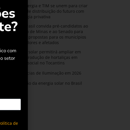
CPFL Energia e TIM se unem para criar
ões
a rede de distribuição do futuro com
tecnologia privativa
te?
AMIG Brasil convida pré-candidatos ao
Governo de Minas e ao Senado para
discutir propostas para os municípios
mineradores e afetados
rico com
Energia solar permitirá ampliar em
25% a produção de hortaliças em
o setor
projeto social no Tocantins
Tendências de Iluminação em 2026
Expansão da energia solar no Brasil
olítica de