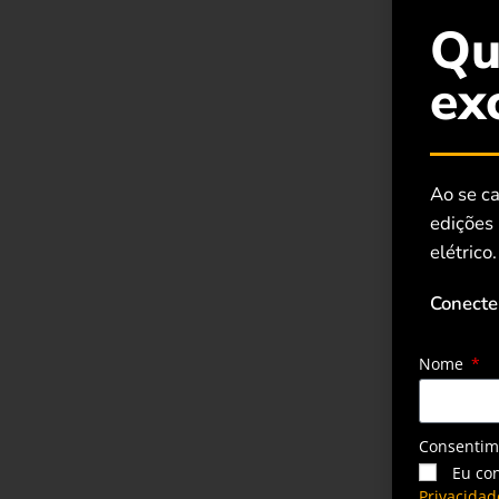
Qu
ex
Ao se ca
edições
elétrico.
Conecte
Nome
Consenti
Eu co
Privacidad