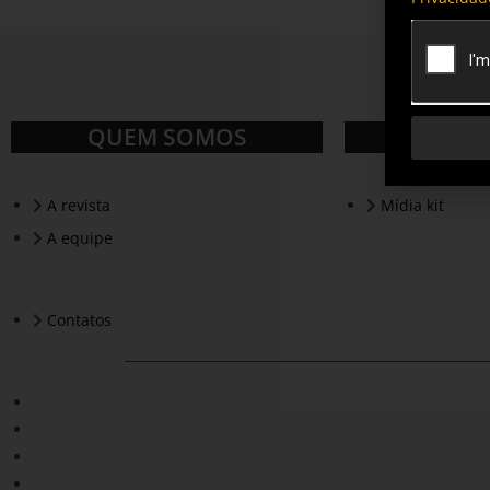
QUEM SOMOS
A revista
Mídia kit
A equipe
Contatos