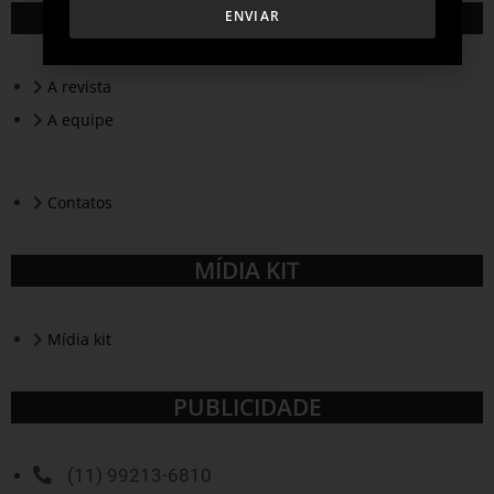
QUEM SOMOS
ENVIAR
A revista
A equipe
Contatos
MÍDIA KIT
Mídia kit
PUBLICIDADE
(11) 99213-6810