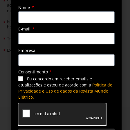
ao Senado para discutir propostas para os municípios
Nome
mineradores e afetados
Energia solar permitirá ampliar em 25% a produção de
hortaliças em projeto social no Tocantins
E-mail
Tendências de Iluminação em 2026
Expansão da energia solar no Brasil
Empresa
Consentimento
Eu concordo em receber emails e
atualizações e estou de acordo com a
Política de
Privacidade e Uso de dados da Revista Mundo
Elétrico.