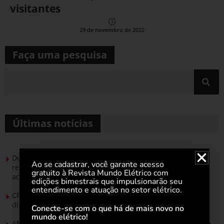
visitantes
29 de novembro de 2022
Faça uma pesquisa
Últimas notícias
Durante esforço concentrado do Congresso, setor de
Ao se cadastrar, você garante acesso
renováveis apresenta no Senado Federal pautas para
gratuito à Revista Mundo Elétrico com
acelerar transição energética
edições bimestrais que impulsionarão seu
entendimento e atuação no setor elétrico.
CPFL Energia e TIM se unem para criar a rede de
distribuição do futuro com tecnologia privativa
Conecte-se com o que há de mais novo no
mundo elétrico!
AMIG Brasil convida pré-candidatos ao Governo de Minas e