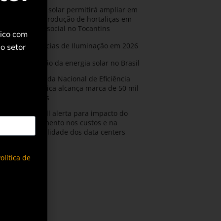
Energia solar permitirá ampliar em
25% a produção de hortaliças em
projeto social no Tocantins
rico com
Tendências de Iluminação em 2026
o setor
Expansão da energia solar no Brasil
Olimpíada Nacional de Eficiência
Energética alcança marca de 50 mil
inscritos
Armacell alerta para impacto do
resfriamento nos custos e na
confiabilidade dos data centers
olítica de