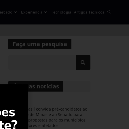
ercado
Experiência
Tecnologia
Artigos Técnicos
Faça uma pesquisa
Últimas notícias
ões
AMIG Brasil convida pré-candidatos ao
Governo de Minas e ao Senado para
te?
discutir propostas para os municípios
mineradores e afetados