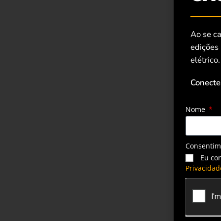
Ao se ca
edições
elétrico.
Conecte
Nome
Consenti
Eu co
Privacidad