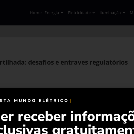
Home
Energia
Eletricidade
Iluminação
M
ilhada: desafios e entraves regulatórios
ISTA MUNDO ELÉTRICO
er receber informaç
clusivas gratuitamen